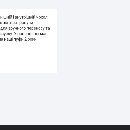
ішній і внутрішній чохол.
рігаються гранули
 для зручного переносу та
арунку. У наповненні має
на наші пуфи 2 роки