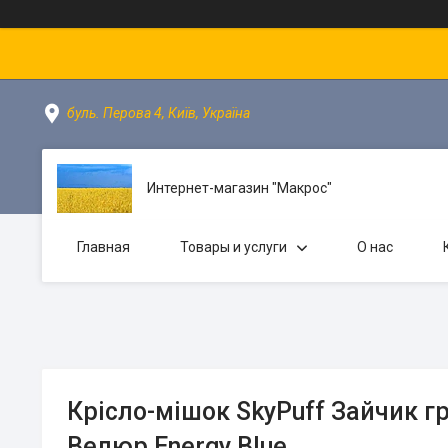
буль. Перова 4, Київ, Україна
Интернет-магазин "Макрос"
Главная
Товары и услуги
О нас
Крісло-мішок SkyPuff Зайчик гру
Велюр Energy Blue