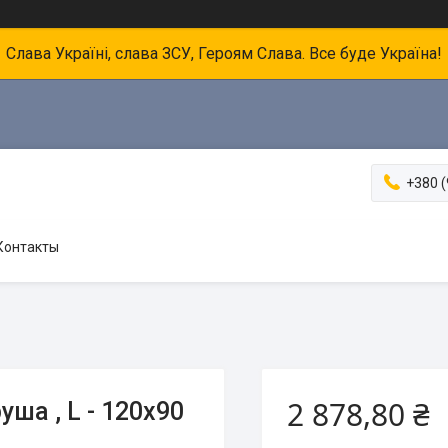
Слава Україні, слава ЗСУ, Героям Слава. Все буде Україна!
+380 (
Контакты
2 878,80 ₴
ша , L - 120х90