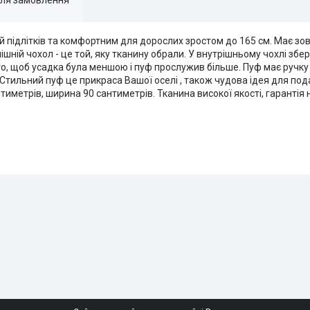
й підлітків та комфортним для дорослих зростом до 165 см. Має зовн
ній чохол - це той, яку тканину обрали. У внутрішньому чохлі збе
о, щоб усадка була меншою і пуф прослужив більше. Пуф має ручку
 Стильний пуф це прикраса Вашої оселі , також чудова ідея для под
тиметрів, ширина 90 сантиметрів. Тканина високої якості, гарантія 