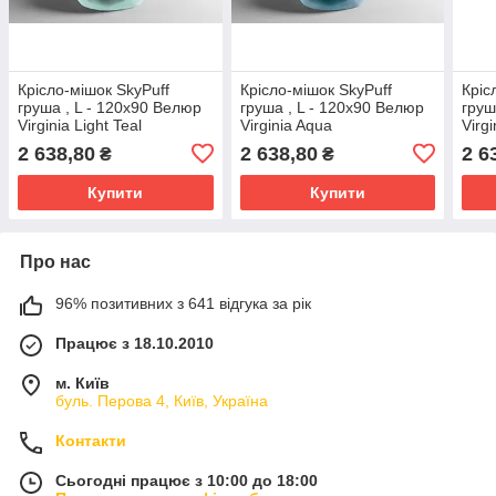
Крісло-мішок SkyPuff
Крісло-мішок SkyPuff
Кріс
груша , L - 120х90 Велюр
груша , L - 120х90 Велюр
груш
Virginia Light Teal
Virginia Aqua
Virg
2 638,80
2 638,80
2 6
₴
₴
Купити
Купити
Про нас
96% позитивних з 641 відгука за рік
Працює з 18.10.2010
м. Київ
буль. Перова 4, Київ, Україна
Контакти
Сьогодні працює з 10:00 до 18:00