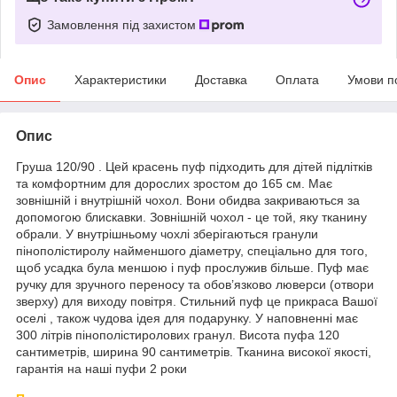
Замовлення під захистом
Опис
Характеристики
Доставка
Оплата
Умови п
Опис
Груша 120/90 . Цей красень пуф підходить для дітей підлітків
та комфортним для дорослих зростом до 165 см. Має
зовнішній і внутрішній чохол. Вони обидва закриваються за
допомогою блискавки. Зовнішній чохол - це той, яку тканину
обрали. У внутрішньому чохлі зберігаються гранули
пінополістиролу найменшого діаметру, спеціально для того,
щоб усадка була меншою і пуф прослужив більше. Пуф має
ручку для зручного переносу та обов’язково люверси (отвори
зверху) для виходу повітря. Стильний пуф це прикраса Вашої
оселі , також чудова ідея для подарунку. У наповненні має
300 літрів пінополістиролових гранул. Висота пуфа 120
сантиметрів, ширина 90 сантиметрів. Тканина високої якості,
гарантія на наші пуфи 2 роки