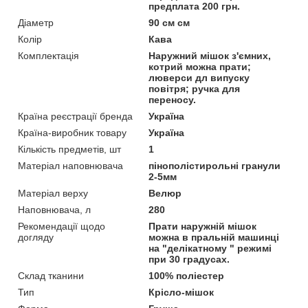
предплата 200 грн.
Діаметр
90 см см
Колір
Кава
Комплектація
Наружний мішок з'ємних,
котрий можна прати;
люверси дл випуску
повітря; ручка для
переносу.
Країна реєстрації бренда
Україна
Країна-виробник товару
Україна
Кількість предметів, шт
1
Матеріал наповнювача
пінополістирольні гранули
2-5мм
Матеріал верху
Велюр
Наповнювача, л
280
Рекомендації щодо
Прати наружній мішок
догляду
можна в пральній машинці
на "делікатному " режимі
при 30 градусах.
Склад тканини
100% поліестер
Тип
Крісло-мішок