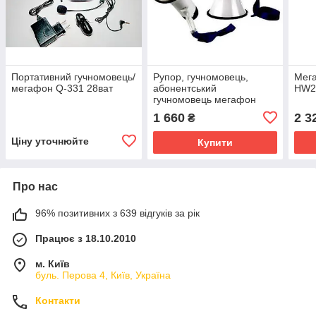
Портативний гучномовець/
Рупор, гучномовець,
Мега
мегафон Q-331 28ват
абонентський
HW2
гучномовець мегафон
АМС 15W оселювач
1 660
2 3
₴
голосу
Ціну уточнюйте
Купити
Про нас
96% позитивних з 639 відгуків за рік
Працює з 18.10.2010
м. Київ
буль. Перова 4, Київ, Україна
Контакти