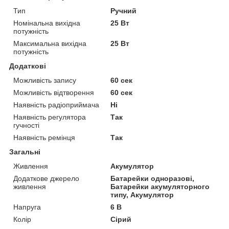
Тип
Ручний
Номінальна вихідна
25 Вт
потужність
Максимальна вихідна
25 Вт
потужність
Додаткові
Можливість запису
60 сек
Можливість відтворення
60 сек
Наявність радіоприймача
Ні
Наявність регулятора
Так
гучності
Наявність ремінця
Так
Загальні
Живлення
Акумулятор
Додаткове джерело
Батарейки одноразові,
живлення
Батарейки акумуляторного
типу, Акумулятор
Напруга
6 В
Колір
Сірий