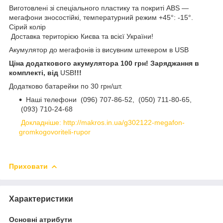
Виготовлені зі спеціального пластику та покриті ABS —
мегафони зносостійкі, температурний режим +45°: -15°.
Сірий колір
Доставка територією Києва та всієї України!
Акумулятор до мегафонів із висувним штекером в USB
Ціна додаткового акумулятора 100 грн! Заряджання в
комплекті, від
USB
!!!
Додатково батарейки по 30 грн/шт.
Наші телефони
(096) 707-86-52,
(050) 711-80-65,
(093) 710-24-68
Докладніше: http://makros.in.ua/g302122-megafon-
gromkogovoriteli-rupor
Приховати
Характеристики
Основні атрибути