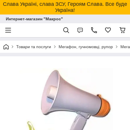
Слава Україні, слава ЗСУ, Героям Слава. Все буде
Україна!
Интернет-магазин "Макрос"
Товари та послуги
Мегафон, гучномовці, рупор
Мега