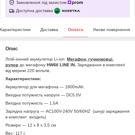
Замовлення під захистом
Доступна доставка
Характеристики
Доставка
Оплата
Умови повернення
Опис
Літій-іонний акумулятор Li-ion
Мегафон, гучномовці,
рупор
до мегафону
HW66 LINE IN.
Заряджання в комплекті
від мережі 220 вольтів.
Характеристики:
Акумулятор для мегафона — 1800mAh.
Вихідна потужність напруги — DC5.0V
Вихідна потужність — 1,5A
Зарядна напруга — AC100V-240V 50/60HZ (шнур заряджання
в комплект входить)
Розміри — 12 х 8 х 3,5 см
Вес- 117 г.