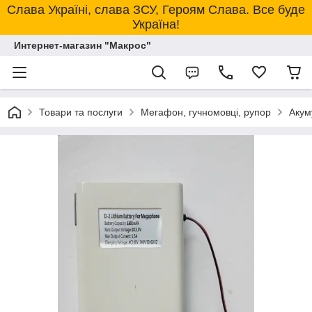
Слава Україні, слава ЗСУ, Героям Слава. Все буде
Україна!
Интернет-магазин "Макрос"
Товари та послуги
Мегафон, гучномовці, рупор
Акум