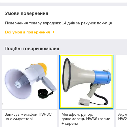
Умови повернення
Повернення товару впродовж 14 днів за рахунок покупця
Всі умови повернення
Подібні товари компанії
Записує мегафон HW-8C
Мегафон, рупор,
Акум
на акумуляторі
гучномовець HW66+запис
HW2
+ сирена