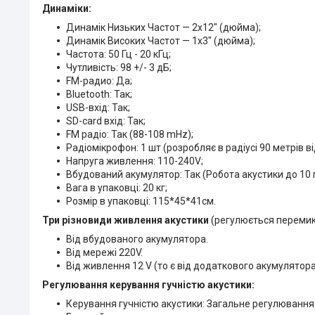
Динаміки:
Динамік Низьких Частот — 2х12" (дюйма);
Динамік Високих Частот — 1х3" (дюйма);
Частота: 50 Гц - 20 кГц;
Чутливість: 98 +/- 3 дБ;
FM-радио: Да;
Bluetooth: Так;
USB-вхід: Так;
SD-card вхід: Так;
FM радіо: Так (88-108 mHz);
Радіомікрофон: 1 шт (розробляє в радіусі 90 метрів ві
Напруга живлення: 110-240V;
Вбудований акумулятор: Так (Робота акустики до 10
Вага в упаковці: 20 кг;
Розмір в упаковці: 115*45*41см.
Три різновиди живлення акустики
(регулюється перемика
Від вбудованого акумулятора.
Від мережі 220V.
Від живлення 12 V (то є від додаткового акумулятора
Регулювання керування гучністю акустики:
Керування гучністю акустики: Загальне регулювання 