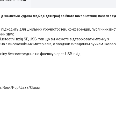
инаміками чудово підійде для професійного використання, позаяк звук н
ідходить для шкільних урочистостей, конференцій, публічних вист
ний звук.
uetooth і вхід SD, USB, так що ви можете відтворювати музику з
на з високоякісних матеріалів, а завдяки складаним ручкам і колес
 співу безпосередньо на флешку через USB-вхід.
я: Rock/Pop/Jazz/Clasic;