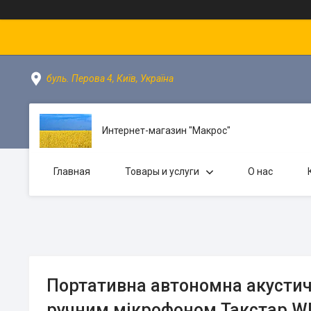
буль. Перова 4, Київ, Україна
Интернет-магазин "Макрос"
Главная
Товары и услуги
О нас
Портативна автономна акустич
ручним мікрофоном Такстар W