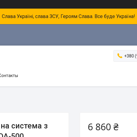
Слава Україні, слава ЗСУ, Героям Слава. Все буде Україна!
+380 (
Контакты
6 860 ₴
на система з
DA-500