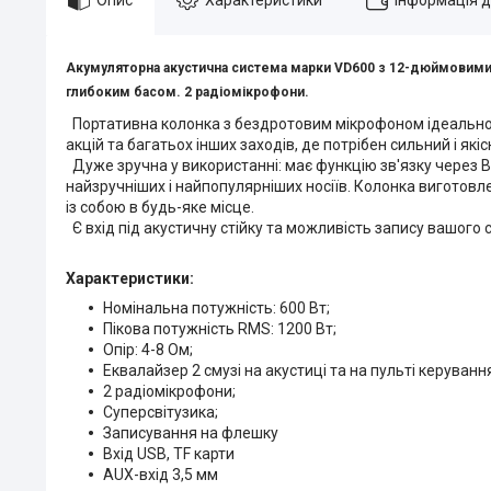
Акумуляторна акустична система марки VD600 з 12-дюймовими д
глибоким басом. 2 радіомікрофони.
Портативна колонка з бездротовим мікрофоном ідеально п
акцій та багатьох інших заходів, де потрібен сильний і якіс
Дуже зручна у використанні: має функцію зв'язку через Bl
найзручніших і найпопулярніших носіїв. Колонка виготовле
із собою в будь-яке місце.
Є вхід під акустичну стійку та можливість запису вашого
Характеристики:
Номінальна потужність: 600 Вт;
Пікова потужність RMS: 1200 Вт;
Опір: 4-8 Ом;
Еквалайзер 2 смузі на акустиці та на пульті керуванн
2 радіомікрофони;
Суперсвітузика;
Записування на флешку
Вхід USB, TF карти
AUX-вхід 3,5 мм