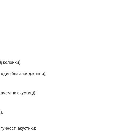
д колонки);
 годин без заряджання);
чем на акустиці):
).
гучності акустики;