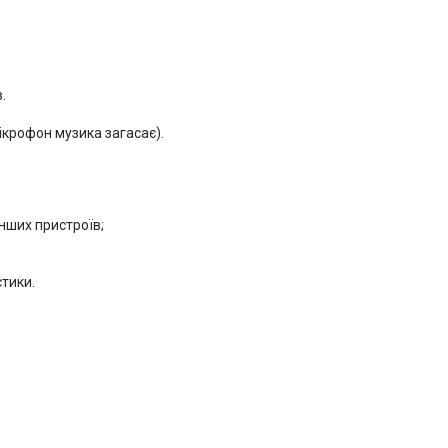
.
ікрофон музика загасає).
інших пристроїв;
тики.