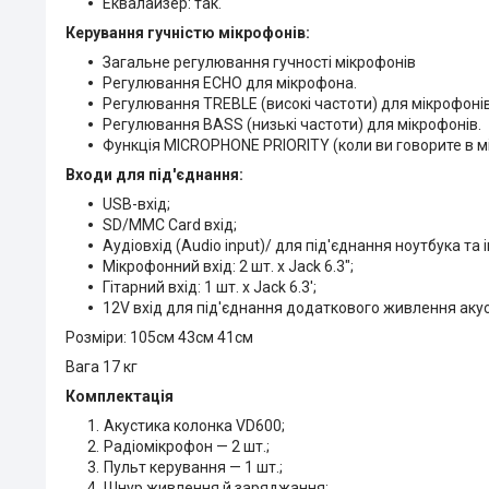
Еквалайзер: так.
Керування гучністю мікрофонів:
Загальне регулювання гучності мікрофонів
Регулювання ECHO для мікрофона.
Регулювання TREBLE (високі частоти) для мікрофонів
Регулювання BASS (низькі частоти) для мікрофонів.
Функція MICROPHONE PRIORITY (коли ви говорите в м
Входи для під'єднання:
USB-вхід;
SD/MMC Card вхід;
Аудіовхід (Audio input)/ для під'єднання ноутбука та 
Мікрофонний вхід: 2 шт. х Jack 6.3";
Гітарний вхід: 1 шт. х Jack 6.3';
12V вхід для під'єднання додаткового живлення акус
Розміри: 105см 43см 41см
Вага 17 кг
Комплектація
Акустика колонка VD600;
Радіомікрофон — 2 шт.;
Пульт керування — 1 шт.;
Шнур живлення й заряджання;