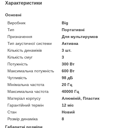
Характеристики
Основні
Виробник
Big
Тип
Портативні
Призначення
Для мультирумов
Тип акустичної системи
Активна
Кількість динаміків
3 шт.
Кількість смуг
3
Потужність
300 Вт
Максимальна потужність
600 Вт
Чутливість
98 дБ
Мінімальна частота
20 Гц
Максимальна частота
40000 Гц
Матеріал корпусу
Алюміній, Пластик
Гарантійний термін
12 міс
Стан
Новий
Розмір динаміка
8
Габаритні розміри