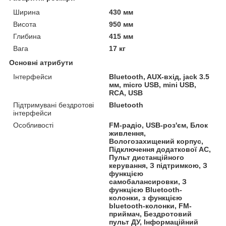
Ширина
430 мм
Висота
950 мм
Глибина
415 мм
Вага
17 кг
Основні атрибути
Інтерфейси
Bluetooth, AUX-вхід, jack 3.5
мм, micro USB, mini USB,
RCA, USB
Підтримувані бездротові
Bluetooth
інтерфейси
Особливості
FM-радіо, USB-роз'єм, Блок
живлення,
Вологозахищений корпус,
Підключення додаткової АС,
Пульт дистанційного
керування, З підтримкою, З
функцією
самобалансировки, З
функцією Bluetooth-
колонки, з функцією
bluetooth-колонки, FM-
приймач, Бездротовий
пульт ДУ, Інформаційний