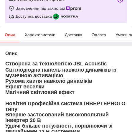
Замовлення під захистом
Доступна доставка
Опис
Характеристики
Доставка
Оплата
Умови п
Опис
Створена за технологією JBL Acoustic
Світлодіодна панель навколо динаміків із
музичною активацією
Рухома хвиля навколо динаміків
Ефект веселки
Магічний світловий ефект
Новітня Професійна система ІНВЕРТЕРНОГО
типу
Вперше застосований високовольтний
інвертер 20 В
Удвічі більше потужності, порівнюючи зі
звичайними 12 В системами