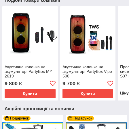
Подібні товари компанії
Акустична колонка на
Акустична колонка на
Проф
акумуляторі PartyBox MY-
акумуляторі PartyBox Vipe
сист
2619
500
S07 
9 800
9 700
₴
₴
Цін
Купити
Купити
Акційні пропозиції та новинки
Подарунок
Подарунок