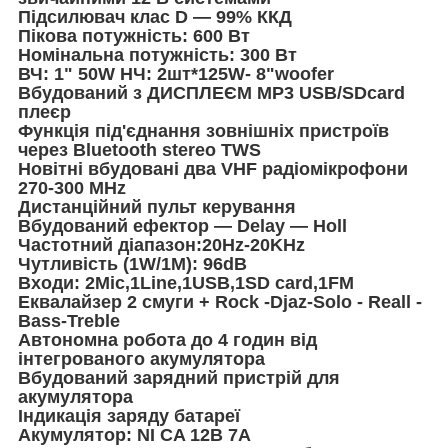
Підсилювач клас D — 99% ККД
Пікова потужність: 600 Вт
Номінальна потужність: 300 Вт
ВЧ: 1" 50W НЧ: 2шт*125W- 8"woofer
Вбудований з ДИСПЛЕЄМ MP3 USB/SDcard
плеєр
Функція під'єднання зовнішніх пристроїв
через Bluetooth stereo TWS
Новітні вбудовані два VHF радіомікрофони
270-300 МНz
Дистанційний пульт керування
Вбудований ефектор — Delay — Holl
Частотний діапазон:20Hz-20KHz
Чутливість (1W/1M): 96dB
Входи: 2Mic,1Line,1USB,1SD card,1FM
Еквалайзер 2 смуги + Rock -Djaz-Solo - Reall -
Bass-Treble
Автономна робота до 4 годин від
інтегрованого акумулятора
Вбудований зарядний пристрій для
акумулятора
Індикація заряду батареї
Акумулятор: NI CA 12В 7А