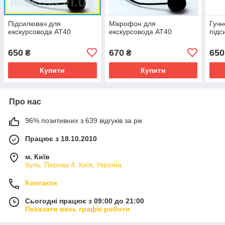
Підсилювач для
Мікрофон для
Гучн
екскурсовода АТ40
екскурсовода АТ40
підс
650
670
650
₴
₴
Купити
Купити
Про нас
96% позитивних з 639 відгуків за рік
Працює з 18.10.2010
м. Київ
буль. Перова 4, Київ, Україна
Контакти
Сьогодні працює з 09:00 до 21:00
Показати весь графік роботи