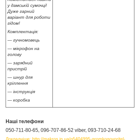
у дамській сумочці!
Дуже гарний
варіант для роботи
гідом!
Комплектація:
— гучномовець
— мікрофон на
голову
— зарядний
пристрій
— шнур для
кріллення
— інструкція
— коробка
Наші телефони
050-711-80-65, 096-707-86-52 viber, 093-710-24-68
Докладніше: http://makros.in.ua/g5404995-gromkogovoritel-