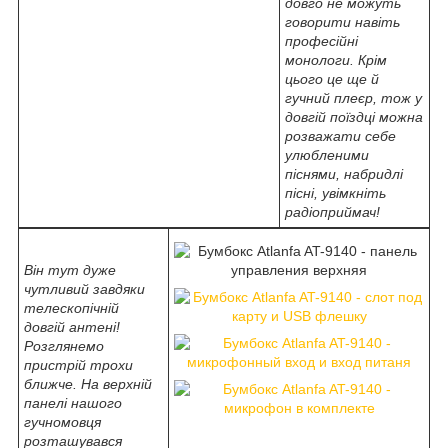
довго не можуть
говорити навіть
професійні
монологи. Крім
цього це ще й
гучний плеєр, тож у
довгій поїздці можна
розважати себе
улюбленими
піснями, набридлі
пісні, увімкніть
радіоприймач!
Він тут дуже
чутливий завдяки
телескопічній
довгій антені!
Розглянемо
пристрій трохи
ближче. На верхній
панелі нашого
гучномовця
розташувався