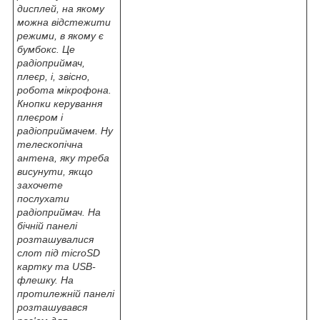
дисплей, на якому
можна відстежити
режими, в якому є
бумбокс. Це
радіоприймач,
плеєр, і, звісно,
робота мікрофона.
Кнопки керування
плеєром і
радіоприймачем. Ну
телескопічна
антена, яку треба
висунути, якщо
захочете
послухати
радіоприймач. На
бічній панелі
розташувалися
слот під microSD
картку та USB-
флешку. На
протилежній панелі
розташувався