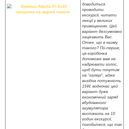
доводиться
проводити
екскурсії, читати
лекції у великих
приміщеннях. Цей
варіант безсумнівно
зацікавить Вас.
Отже, що в ньому
такого? По-перше,
ця коробочка
допоможе вам не
надрювати голос,
щоб бути почутим
на "галері", адже
вихідна потужність
15W, водночас цей
варіант дуже
економічний заряд
вбудованого
акумулятора
вистачить на 10
годин екскурсії,
погодьтеся, що так