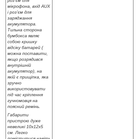
роз'єм для
мікрофона, вхід AUX
і роз'єм для
заряджання
акумулятора.
Тильна сторона
бумбокса являє
собою кришку
відсіку батарей (
можна поставити,
якщо розрядився
внутрішній
акумулятор), на
якій є прищіпка, яка
зручно
використовувати
під час кріплення
гучномовця на
поясний ремінь.
Габарити
пристрою дуже
невеликі 10х12х5
см. Легко
поміститися навіть