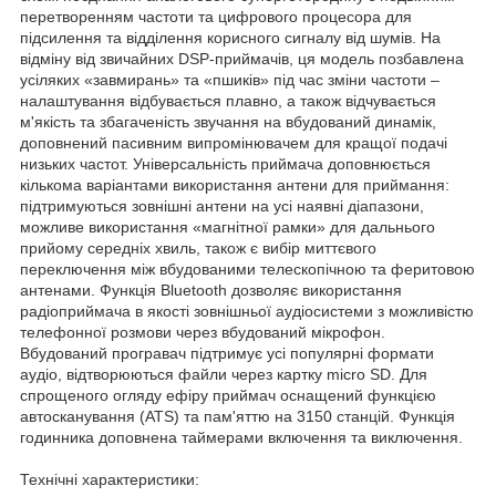
перетворенням частоти та цифрового процесора для
підсилення та відділення корисного сигналу від шумів. На
відміну від звичайних DSP-приймачів, ця модель позбавлена
усіляких «завмирань» та «пшиків» під час зміни частоти –
налаштування відбувається плавно, а також відчувається
м'якість та збагаченість звучання на вбудований динамік,
доповнений пасивним випромінювачем для кращої подачі
низьких частот. Універсальність приймача доповнюється
кількома варіантами використання антени для приймання:
підтримуються зовнішні антени на усі наявні діапазони,
можливе використання «магнітної рамки» для дальнього
прийому середніх хвиль, також є вибір миттєвого
переключення між вбудованими телескопічною та феритовою
антенами. Функція Bluetooth дозволяє використання
радіоприймача в якості зовнішньої аудіосистеми з можливістю
телефонної розмови через вбудований мікрофон.
Вбудований програвач підтримує усі популярні формати
аудіо, відтворюються файли через картку micro SD. Для
спрощеного огляду ефіру приймач оснащений функцією
автосканування (ATS) та пам'яттю на 3150 станцій. Функція
годинника доповнена таймерами включення та виключення.
Технічні характеристики: