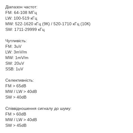
Діапазон частот:
FM: 64-108 МГц
LW: 100-519 кГц
MW: 522-1620 кГц (9К) / 520-1710 кГц (10К)
SW: 1711-29999 кГц
Чутливість:
FM: 3uV
LW: 3mV/m
MW: 1mV/m
SW: 20uV
SSB: 1uV
Селективність:
FM > 65dB
MW / LW > 40dB
SW > 40dB
Співвідношення сигналу до шуму:
FM > 60dB
MW / LW > 40dB
SW > 45dB