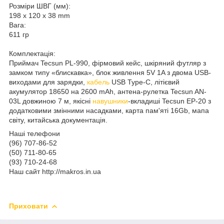
Розміри ШВГ (мм):
198 x 120 x 38 mm
Вага:
611 гр
Комплектація:
Приймач Tecsun PL-990, фірмовий кейс, шкіряний футляр з
замком типу «блискавка», блок живлення 5V 1A з двома USB-
виходами для зарядки,
кабель
USB Type-C, літієвий
акумулятор 18650 на 2600 mAh, антена-рулетка Tecsun AN-
03L довжиною 7 м, якісні
навушники
-вкладиші Tecsun EP-20 з
додатковими змінними насадками, карта пам'яті 16Gb, мапа
світу, китайська документація.
Наші телефони
(96) 707-86-52
(50) 711-80-65
(93) 710-24-68
Наш сайт http://makros.in.ua
Приховати