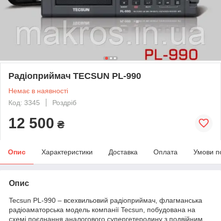
Радіоприймач TECSUN PL-990
Немає в наявності
Код: 3345
Роздріб
12 500
₴
Опис
Характеристики
Доставка
Оплата
Умови п
Опис
Tecsun PL-990 – всехвильовий радіоприймач, флагманська
радіоаматорська модель компанії Tecsun, побудована на
схемі поєднання аналогового супергетеродину з подвійним