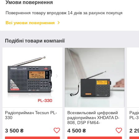
Умови повернення
Повернення товару впродовж 14 днів за рахунок покупця
Всі умови повернення
Подібні товари компанії
Радіоприймач Tecsun PL-
Всехвильовий цифровий
Рад
330
радіоприймач XHDATA D-
PL-
808, DSP FM64-
108/SW/LW/AIR/SSB/LSB,
3 500
4 500
2 2
₴
₴
RDS Li-Ion, Grey