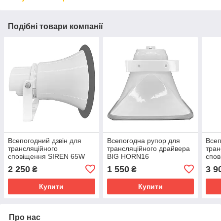
Подібні товари компанії
Всепогодний дзвін для
Всепогодна рупор для
Всеп
трансляційного
трансляційного драйвера
тран
сповіщення SIREN 65W
BIG HORN16
спо
100
2 250
1 550
3 9
₴
₴
Купити
Купити
Про нас