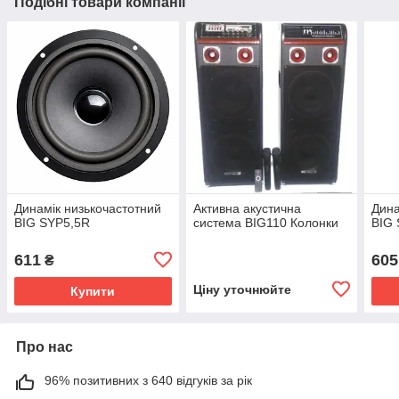
Подібні товари компанії
Динамік низькочастотний
Активна акустична
Дина
BIG SYP5,5R
система BIG110 Колонки
BIG 
611
605
₴
Ціну уточнюйте
Купити
Про нас
96% позитивних з 640 відгуків за рік