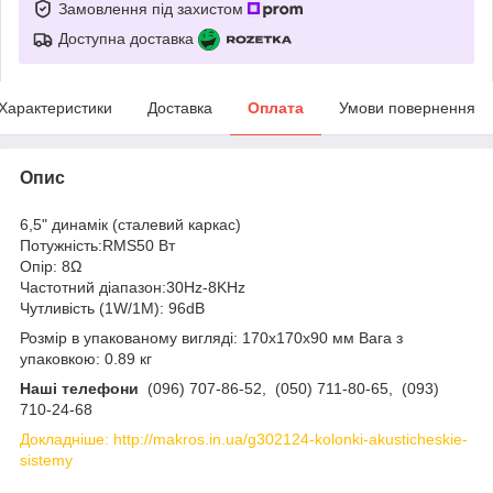
Замовлення під захистом
Доступна доставка
Характеристики
Доставка
Оплата
Умови повернення
Опис
6,5" динамік (сталевий каркас)
Потужність:RMS50 Вт
Опір: 8Ω
Частотний діапазон:30Hz-8KHz
Чутливість (1W/1M): 96dB
Розмір в упакованому вигляді: 170x170x90 мм Вага з
упаковкою: 0.89 кг
Наші телефони
(096) 707-86-52, (050) 711-80-65, (093)
710-24-68
Докладніше: http://makros.in.ua/g302124-kolonki-akusticheskie-
sistemy