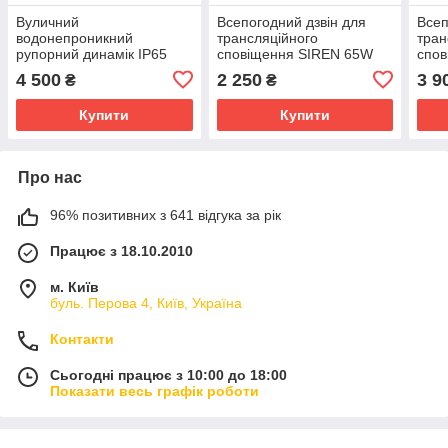
Вуличний
Всепогодний дзвін для
Всеп
водонепроникний
трансляційного
тран
рупорний динамік IP65
сповіщення SIREN 65W
спо
дзвін DSPPA DSP304HI
100
4 500
2 250
3 9
₴
₴
30Вт
Купити
Купити
Про нас
96% позитивних з 641 відгука за рік
Працює з 18.10.2010
м. Київ
буль. Перова 4, Київ, Україна
Контакти
Сьогодні працює з 10:00 до 18:00
Показати весь графік роботи