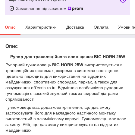
Замовлення під захистом
Опис
Характеристики
Доставка
Оплата
Умови п
Опис
Рупор для трансляційного сповіщення BIG HORN 25W
Рупорний гучномовець
BIG HORN 25W
використовується в
трансляційних системах, зокрема в системах сповіщення.
Ідеально підходить для використання на відкритих
майданчиках, спортивних спорудах, парках, а також для
озвучування об'єктів та ін. Відмітною особливістю рупорних
гучномовців є високий звуковий тиск за широкої діаграми
спрямованості.
Гучномовець має додаткове кріплення, що дає змогу
застосовувати його для накладного настінного монтажу,
виготовлений в алюмінієвому корпусі. Гучномовець має клас
захисту IP65, що дає змогу використовувати на відкритих
майданчиках.