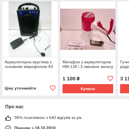
Акумуляторна акустика з
Мегафон з акумулятором
Гучн
головним мікрофоном А3
HM-130 і 3 хвилини запису
раді
1 100
3 1
₴
Ціну уточнюйте
Купити
Про нас
96% позитивних з 640 відгуків за рік
Працює з 18.10.2010