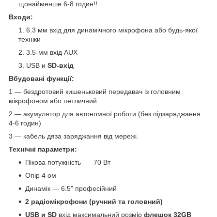
щонайменше 6-8 годин!!
Входи:
6.3 мм вхід для динамічного мікрофона або будь-якої
техніки
3.5-мм вхід AUX
USB и
SD-вхід
Вбудовані функції:
1 — бездротовий кишеньковий передавач із головним
мікрофоном або петличний
2 — акумулятор для автономної роботи (без підзаряджання
4-6 годин)
3 — кабель дяза заряджання від мережі.
Технічні параметри:
Пікова потужність — 70 Вт
Опір 4 ом
Динамік — 6.5" професійний
2 радіомікрофони (ручний та головний)
USB и SD
вхід максимальний розмір
флешок 32GB