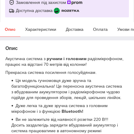
Замовлення під захистом
Доступна доставка
Опис
Характеристики
Доставка
Оплата
Умови п
Опис
Акустична система з
ручним і головним
радіомікрофоном,
працює на відстані 70 метрів від колонки!
Прекрасна система посилення голосуйдянам.
Ця модель гучномовця дуже зручна та
багатофункціональна! Це переносна акустична система
з вбудованим акумулятором і радіомікрофоном чудово
підійде для проведення зборів, лекцій, шкільних лінійок.
Дуже легка та дуже зручна система з головним
мікрофоном і з функцією
Bluetooth!
Ви не залежитьте від наявності розетки 220 В!!!
Досить заздалегідь зарядити вбудований акумулятор і
система працюватиме в автономному режимі