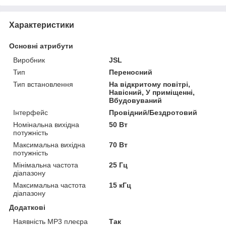
Характеристики
Основні атрибути
Виробник
JSL
Тип
Переносний
Тип встановлення
На відкритому повітрі,
Навісний, У приміщенні,
Вбудовуваний
Інтерфейс
Провідний/Бездротовий
Номінальна вихідна
50 Вт
потужність
Максимальна вихідна
70 Вт
потужність
Мінімальна частота
25 Гц
діапазону
Максимальна частота
15 кГц
діапазону
Додаткові
Наявність MP3 плеєра
Так