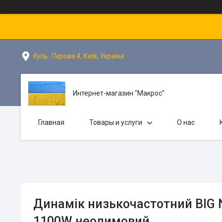
буль. Перова 4, Київ, Україна
Интернет-магазин "Макрос"
Главная
Товары и услуги
О нас
Динамік низькочастотний BIG 
1100W неодимовий