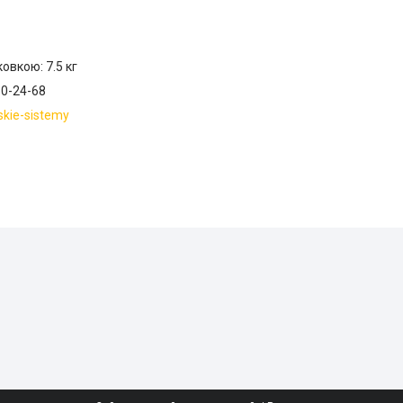
овкою: 7.5 кг
10-24-68
skie-sistemy