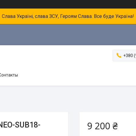
Слава Україні, слава ЗСУ, Героям Слава. Все буде Україна!
+380 (
Контакты
9 200 ₴
NEO-SUB18-