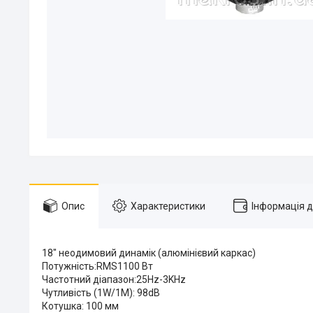
Опис
Характеристики
Інформація 
18" неодимовий динамік (алюмінієвий каркас)
Потужність:RMS1100 Вт
Частотний діапазон:25Hz-3KHz
Чутливість (1W/1M): 98dB
Котушка: 100 мм