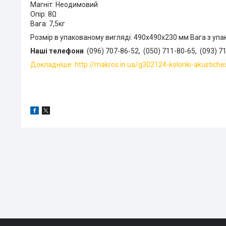
Магніт: Неодимовий
Опір: 8Ω
Вага: 7,5кг
Розмір в упакованому вигляді: 490x490x230 мм Вага з упак
Наші телефони
(096) 707-86-52, (050) 711-80-65, (093) 7
Докладніше: http://makros.in.ua/g302124-kolonki-akustiche