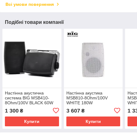
Всі умови повернення
Подібні товари компанії
Настінна акустична
Настінна акустика
Наст
система BIG MSB410-
MSB810-8Ohm/100V
MSB
8Ohm/100V BLACK 60W
WHITE 180W
WHI
1 300
3 607
1 3
₴
₴
Купити
Купити