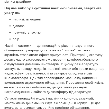
різним дизайном.
Під час вибору акустичної настінної системи, звертайте
увагу на:
чутливість моделі;
діапазон;
потужність техніки;
опір.
Настінні системи — це інноваційне рішення акустичного
обладнання, у народі дістала назву "тилова", за свою
здатність створювати ефект присутності. Пристрої цього типу
досить часто застосовують у створенні комфортабельного
озвучування домашніх кінотеатрів. У цьому разі апаратуру
монтують позаду глядачів, на рівні голови або трохи вище, що
надає ефект реалістичності та занурює оглядача у світ
кінематографа. Цей тип справедливо має назву найбільш
компактного акустичного обладнання. Переважна особливість
— компактність і мобільність, це дає змогу уникнути
нагромадження й зайвого дискомфорту від апаратури.
Сучасні інноваційні моделі настінних колонок, зазвичай,
мають кілька динамічних смуг, які поміщені в корпус. Це дає
змогу, встановивши самостійно настінне обладнання,