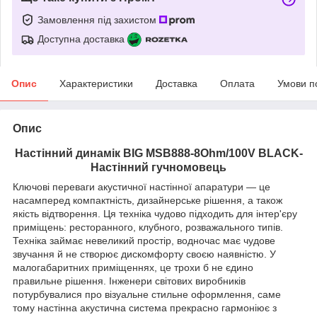
Замовлення під захистом
Доступна доставка
Опис
Характеристики
Доставка
Оплата
Умови п
Опис
Настінний динамік BIG
MSB888-8Ohm/100V BLACK
-
Настінний гучномовець
Ключові переваги акустичної настінної апаратури — це
насамперед компактність, дизайнерське рішення, а також
якість відтворення. Ця техніка чудово підходить для інтер'єру
приміщень: ресторанного, клубного, розважального типів.
Техніка займає невеликий простір, водночас має чудове
звучання й не створює дискомфорту своєю наявністю. У
малогабаритних приміщеннях, це трохи б не єдино
правильне рішення. Інженери світових виробників
потурбувалися про візуальне стильне оформлення, саме
тому настінна акустична система прекрасно гармоніює з