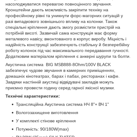
насолоджуватися перевагою повноцінного звучання.
Кронштейни дають можливість закріпити техніку на
професійному рівні та уникнути форс-магорних ситуацій у
разі випадкового зовнішнього впливу на колонки. Також
спеціальні кріплення дають змогу розмістити пристрій на
потрібній висоті. Зазвичай сама конструкція має форму
металевого навісу, вмонтованого в корпус виробу. Міцність і
надійність конструкції забезпечують стабільну й безперебійну
роботу колонок під час максимального передавання гучності.
Додатковим матеріалом кріплення є анкерні шурупи та болти.
Акустична система BIG MSB888-8Ohm/100V BLACK
забезпечує чудове звучання в камерних приміщеннях,
домашніх кінотеатрах, барах і пабах, ресторанах і кафе.
Завдяки настінній акустиці відвідувачі закладів можуть
приємно провести годину серед гарної якісної музики.
Технічні характеристики:
Трансляційна Акустична система НЧ 8"+ ВЧ 1"
Вологозахищене виготовлення
У комплекті стінове кріплення
Потужність: 90/180W(max)