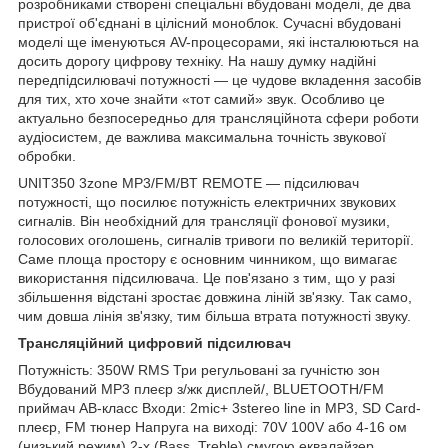
розробниками створені спеціальні вбудовані моделі, де два
пристрої об'єднані в цілісний моноблок.
Сучасні вбудовані
моделі ще іменуються AV-процесорами, які інсталюються на
досить дорогу цифрову техніку.
На нашу думку надійні
передпідсилювачі потужності — це чудове вкладення засобів
для тих, хто хоче знайти «тот самий» звук.
Особливо це
актуально безпосередньо для трансляційно
та сфери роботи
аудіосистем, де важлива максимальна точність звукової
обробки.
UNIT350 3zone MP3/FM/BT REMOTE — підсилювач
потужності, що посилює потужність електричних звукових
сигналів.
Він необхідний для трансляції фонової музики,
голосових оголошень, сигналів тривоги по великій території.
Саме площа простору є основним чинником, що вимагає
використання підсилювача.
Це пов'язано з тим, що у разі
збільшення відстані зростає довжина ліній зв'язку.
Так само,
чим довша лінія зв'язку, тим більша втрата потужності звуку.
Трансляційний цифровий підсилювач
Потужність: 350W RMS
Три регульовані за гучністю зон
Вбудований MP3 плеєр з/жк дисплей/, BLUETOOTH/FM
приймач
AB-класс
Входи: 2mic+ 3stereo line in МР3, SD Card-
плеєр, FM тюнер
Напруга на виході: 70V 100V або 4-16 ом
(низький режим)
2-х (Bass, Treble) смугою еквалайзер