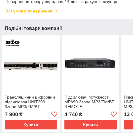
Повернення товару впродовж 14 днів за рахунок покупця
Всі умови повернення
Подібні товари компанії
Трансляційний цифровий
Підсилювач потужності
Підс
підсилювач UNIT200
MPA90 2zone MP3/FM/BT
UNI
3zone MP3/FM/BT
REMOTE
MP3
REMOTE
7 900
4 740
13 
₴
₴
Купити
Купити