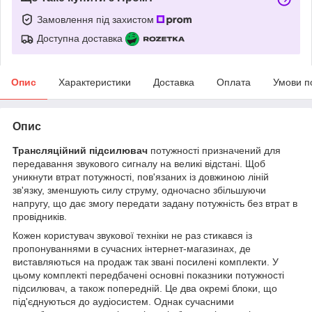
Замовлення під захистом
Доступна доставка
Опис
Характеристики
Доставка
Оплата
Умови п
Опис
Трансляційний підсилювач
потужності призначений для
передавання звукового сигналу на великі відстані.
Щоб
уникнути втрат потужності, пов'язаних із довжиною ліній
зв'язку, зменшують силу струму, одночасно збільшуючи
напругу, що дає змогу передати задану потужність без втрат в
провідників.
Кожен користувач звукової техніки не раз стикався із
пропонуваннями в сучасних інтернет-магазинах, де
виставляються на продаж так звані посилені комплекти.
У
цьому комплекті передбачені основні показники потужності
підсилювач, а також попередній.
Це два окремі блоки, що
під'єднуються до аудіосистем.
Однак сучасними