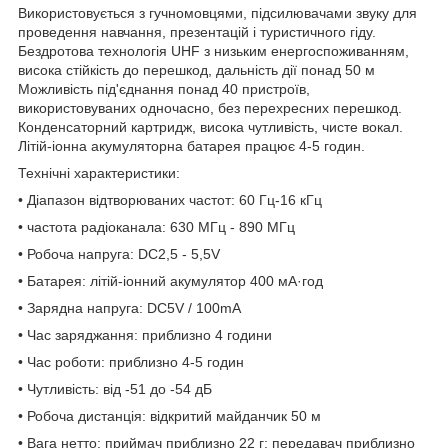
Використовується з гучномовцями, підсилювачами звуку для
проведення навчання, презентацій і туристичного гіду.
Бездротова технологія UHF з низьким енергоспоживанням,
висока стійкість до перешкод, дальність дії понад 50 м
Можливість під'єднання понад 40 пристроїв,
використовуваних одночасно, без перехресних перешкод.
Конденсаторний картридж, висока чутливість, чисте вокал.
Літій-іонна акумуляторна батарея працює 4-5 годин.
Технічні характеристики:
• Діапазон відтворюваних частот: 60 Гц-16 кГц
• частота радіоканала: 630 МГц - 890 МГц
• Робоча напруга: DC2,5 - 5,5V
• Батарея: літій-іонний акумулятор 400 мА·год
• Зарядна напруга: DC5V / 100mA
• Час заряджання: приблизно 4 години
• Час роботи: приблизно 4-5 годин
• Чутливість: від -51 до -54 дБ
• Робоча дистанція: відкритий майданчик 50 м
• Вага нетто: приймач приблизно 22 г; передавач приблизно