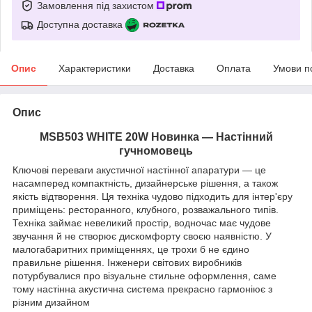
Замовлення під захистом
Доступна доставка
Опис
Характеристики
Доставка
Оплата
Умови п
Опис
MSB503 WHITE 20W Новинка — Настінний
гучномовець
Ключові переваги акустичної настінної апаратури — це
насамперед компактність, дизайнерське рішення, а також
якість відтворення. Ця техніка чудово підходить для інтер'єру
приміщень: ресторанного, клубного, розважального типів.
Техніка займає невеликий простір, водночас має чудове
звучання й не створює дискомфорту своєю наявністю. У
малогабаритних приміщеннях, це трохи б не єдино
правильне рішення. Інженери світових виробників
потурбувалися про візуальне стильне оформлення, саме
тому настінна акустична система прекрасно гармоніює з
різним дизайном