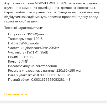
Акустична система MSB503 WHITE 20W забезпечує чудове
звучання в камерних приміщеннях, домашніх кінотеатрах,
барах і пабах, ресторанах і кафе.
Завдяки настінній акустиці
відвідувачі закладів можуть приємно провести годину серед
гарної якісної музики.
Технічні характеристики:
Потужність: 3/20W(max)
Тансформатор: 100 В
НЧ:3-20W-6,5woofer
Частотний діапазон:40Hz-20KHz
Чутливість (1W/1M): 95dB
Режим — 100 В
Колір: БІЛИЙ
Вологозахищене виготовлення
Розмір в упакованому вигляді: 220x80x180 мм
Вага з упаковкою: 0.80000001192093 кг
Повний об'єм: 0.0031679999083281 m3
Приховати