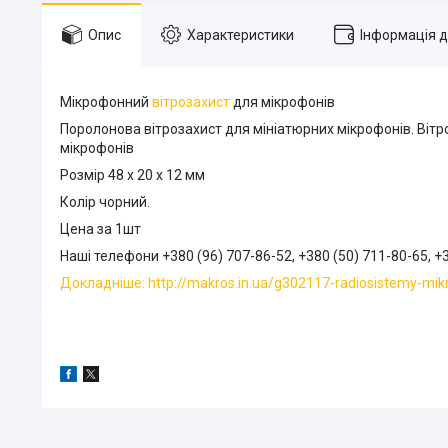
Опис
Характеристики
Інформація 
Мікрофонний
вітрозахист
для мікрофонів
Поролонова вітрозахист для мініатюрних мікрофонів. Віт
мікрофонів
Розмір 48 х 20 х 12 мм
Колір чорний.
Цена за 1шт
Наші телефони +380 (96) 707-86-52, +380 (50) 711-80-65, +
Докладніше: http://makros.in.ua/g302117-radiosistemy-mik