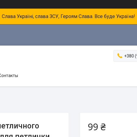
Слава Україні, слава ЗСУ, Героям Слава. Все буде Україна!
+380 (
Контакты
99 ₴
петличного
 для петлички