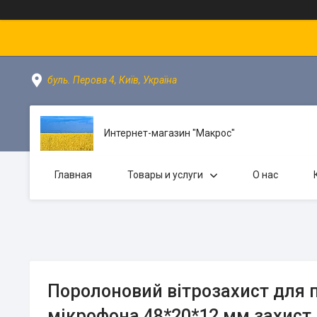
буль. Перова 4, Київ, Україна
Интернет-магазин "Макрос"
Главная
Товары и услуги
О нас
Поролоновий вітрозахист для 
мікрофона 48*20*12 мм захист