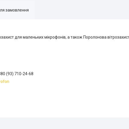
для замовлення
розахист для маленьких мікрофонів, а також Поролонова вітрозахис
380 (93) 710-24-68
rofon