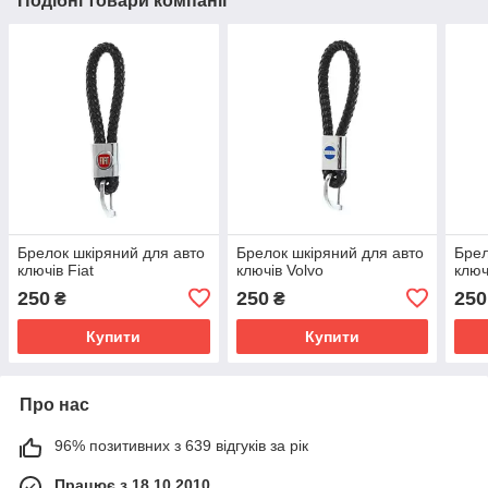
Подібні товари компанії
Брелок шкіряний для авто
Брелок шкіряний для авто
Брел
ключів Fiat
ключів Volvo
ключ
250
250
250
₴
₴
Купити
Купити
Про нас
96% позитивних з 639 відгуків за рік
Працює з 18.10.2010