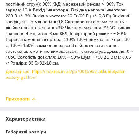
постійний струм): 98% ККД: мережевий режим >=96% Ток
заряда: 10 А
Вихід інвертора:
Вихідна напруга інвертора:
230 В +/- 3% Вихідна частота: 50 Гц/60 Гц +/- 0,3 Гц Вихідний
коефіцієнт потужності> = 0,8 Спотворення форми сигналу:
лінійне навантаження = <3% Час перемикання PV-AC: типове
значення 4 мс, макс. 6 мс ККД: Інверторний режим> = 80%
Перевантаження інвертора: 110%-130% вимкнення через 30
с, 130%-150% вимкнення через 3 с Коротке замикання:
система автоматично вимикається. Температура довкілля: 0 ~
40oC Вологість довкілля: 10% ~ 90% Шум = <50 дБ Вага: 8,05
кг Розміри: 33,5x32x18 см.
Докладніше: https://makros.in.ua/p570015962-akkumulyator-
battery-gel.html
Приховати
Характеристики
Габаритні розміри