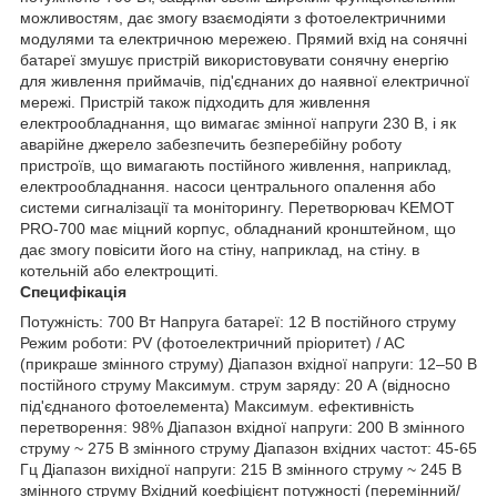
можливостям, дає змогу взаємодіяти з фотоелектричними
модулями та електричною мережею. Прямий вхід на сонячні
батареї змушує пристрій використовувати сонячну енергію
для живлення приймачів, під'єднаних до наявної електричної
мережі. Пристрій також підходить для живлення
електрообладнання, що вимагає змінної напруги 230 В, і як
аварійне джерело забезпечить безперебійну роботу
пристроїв, що вимагають постійного живлення, наприклад,
електрообладнання. насоси центрального опалення або
системи сигналізації та моніторингу. Перетворювач KEMOT
PRO-700 має міцний корпус, обладнаний кронштейном, що
дає змогу повісити його на стіну, наприклад, на стіну. в
котельній або електрощиті.
Специфікація
Потужність: 700 Вт Напруга батареї: 12 В постійного струму
Режим роботи: PV (фотоелектричний пріоритет) / AC
(прикраше змінного струму) Діапазон вхідної напруги: 12–50 В
постійного струму Максимум. струм заряду: 20 А (відносно
під'єднаного фотоелемента) Максимум. ефективність
перетворення: 98% Діапазон вхідної напруги: 200 В змінного
струму ~ 275 В змінного струму Діапазон вхідних частот: 45-65
Гц Діапазон вихідної напруги: 215 В змінного струму ~ 245 В
змінного струму Вхідний коефіцієнт потужності (перемінний/