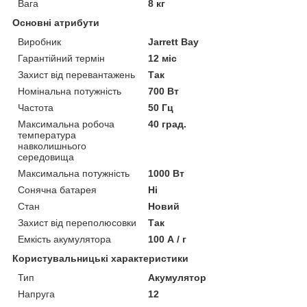
Вага
8 кг
Основні атрибути
Виробник
Jarrett Bay
Гарантійний термін
12 міс
Захист від перевантажень
Так
Номінальна потужність
700 Вт
Частота
50 Гц
Максимальна робоча
40 град.
температура
навколишнього
середовища
Максимальна потужність
1000 Вт
Сонячна батарея
Ні
Стан
Новий
Захист від переполюсовки
Так
Емкість акумулятора
100 А / г
Користувальницькі характеристики
Тип
Акумулятор
Напруга
12