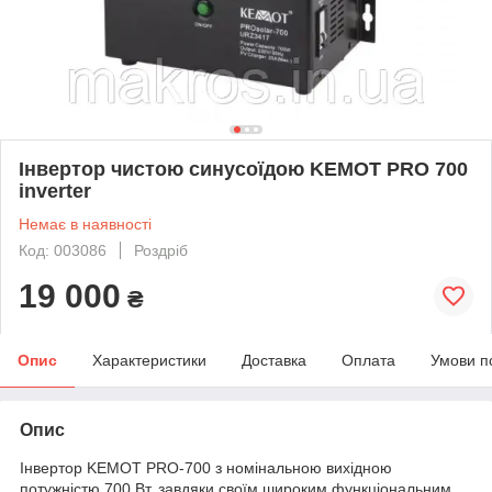
Інвертор чистою синусоїдою KEMOT PRO 700
inverter
Немає в наявності
Код: 003086
Роздріб
19 000
₴
Опис
Характеристики
Доставка
Оплата
Умови п
Опис
Інвертор KEMOT PRO-700 з номінальною вихідною
потужністю 700 Вт, завдяки своїм широким функціональним