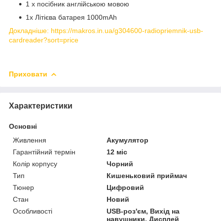
1 х посібник англійською мовою
1x Літієва батарея 1000mAh
Докладніше: https://makros.in.ua/g304600-radiopriemnik-usb-
cardreader?sort=price
Приховати
Характеристики
Основні
Живлення
Акумулятор
Гарантійний термін
12 міс
Колір корпусу
Чорний
Тип
Кишеньковий приймач
Тюнер
Цифровий
Стан
Новий
Особливості
USB-роз'єм, Вихід на
навушники, Дисплей