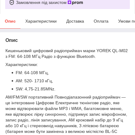
Замовлення під захистом
Опис
Характеристики
Доставка
Оплата
Умови п
Опис
Кишеньковий цифровий радіоприймач марки YOREK QL-M02
з FM: 64-108 МГц Радіо з функцією Bluetooth.
Характеристики:
FM: 64-108 МГц,
AM: 520- 1710 кГц,
SW: 4,75-21.85MNz.
AM/FM/SW портативний Повнодіапазонний радіоприймач —
це інтегроване Цифрове Електричне тюнінгове радіо, яке
може відтворювати файли MP3 і WMA, багатомовне меню,
яке відтворює лірку синхронно, підтримує запис мікрофоном,
запис радіо, лінія записування, AM кроковий набір до 9 кГц
або 10 кГц і стереовихід навушників, З літієвою батареєю
(батарея може бути замінена з великою місткістю BL-5C