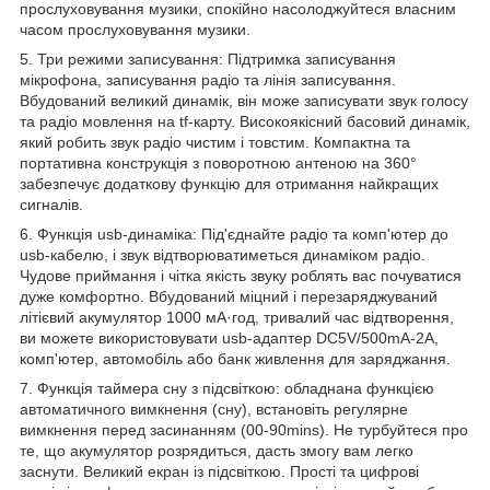
прослуховування музики, спокійно насолоджуйтеся власним
часом прослуховування музики.
5. Три режими записування: Підтримка записування
мікрофона, записування радіо та лінія записування.
Вбудований великий динамік, він може записувати звук голосу
та радіо мовлення на tf-карту. Високоякісний басовий динамік,
який робить звук радіо чистим і товстим. Компактна та
портативна конструкція з поворотною антеною на 360°
забезпечує додаткову функцію для отримання найкращих
сигналів.
6. Функція usb-динаміка: Під'єднайте радіо та комп'ютер до
usb-кабелю, і звук відтворюватиметься динаміком радіо.
Чудове приймання і чітка якість звуку роблять вас почуватися
дуже комфортно. Вбудований міцний і перезаряджуваний
літієвий акумулятор 1000 мА·год, тривалий час відтворення,
ви можете використовувати usb-адаптер DC5V/500mA-2A,
комп'ютер, автомобіль або банк живлення для заряджання.
7. Функція таймера сну з підсвіткою: обладнана функцією
автоматичного вимкнення (сну), встановіть регулярне
вимкнення перед засинанням (00-90mins). Не турбуйтеся про
те, що акумулятор розрядиться, дасть змогу вам легко
заснути. Великий екран із підсвіткою. Прості та цифрові