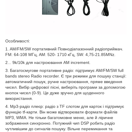
Особливості:
1. AM/FM/SW портативний Повнодіапазонний радіоприймач.
FM: 64-108 МГц, AM: 520- 1710 кГц, SW: 4,75-21.85MNz.
2... 9k/10k для настроювання AM increment.
3. Багатосмугове портативне радіо: підтримує AM/FM/SW full
bands stereo Radio recorder. Є три режими для пошуку станції:
автоматичний пошук, ручне настроювання, пряме введення
чисел. Вибір цифрової пісні, виберіть програми за допомогою
кнопок чисел (0-9). Це дуже зручно для щоденного
використання.
4. Mp3-радіо плеєр: радіо з TF слотом для карток і підтримує
функцію tf-карти. Він може відтворювати формати файлів
MP3, WMA. Не тільки багатомовне меню, але й ліричне
зображення синхронно. Потужний чип DSP робить радіо
чутливішим до сигналів пошуку. Вільне перемикання та