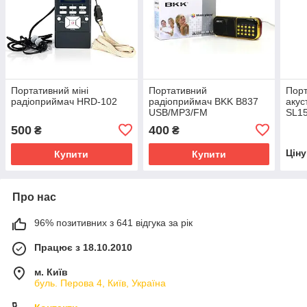
Портативний міні
Портативний
Порт
радіоприймач HRD-102
радіоприймач BKK B837
акус
USB/MP3/FM
SL15
500
400
₴
₴
Цін
Купити
Купити
Про нас
96% позитивних з 641 відгука за рік
Працює з 18.10.2010
м. Київ
буль. Перова 4, Київ, Україна