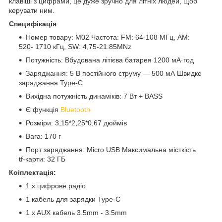
клавіші з цифрами, це дуже зручно для літніх людей, щоб
керувати ним.
Специфікація
Номер товару: M02 Частота: FM: 64-108 МГц, AM:
520- 1710 кГц, SW: 4,75-21.85MNz
Потужність: Вбудована літієва батарея 1200 мА·год
Заряджання: 5 В постійного струму — 500 мА Швидке
заряджання Type-C
Вихідна потужність динаміків: 7 Вт + BASS
Є функція
Bluetooth
Розміри: 3,15*2,25*0,67 дюймів
Вага: 170 г
Порт заряджання: Micro USB Максимальна місткість
tf-карти: 32 ГБ
Коіплектація:
1 x цифрове радіо
1 кабель для зарядки Type-C
1 x AUX кабель 3.5mm - 3.5mm