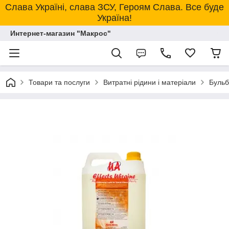
Слава Україні, слава ЗСУ, Героям Слава. Все буде
Україна!
Интернет-магазин "Макрос"
Товари та послуги
Витратні рідини і матеріали
Бульб