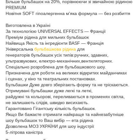
Більше бульбашок на 20%, порівнюючи зі звичайною рідиною
PREMIUM
Новітня SOFT гіпоалергенна м'яка формула — без розбиття
Виготовлена в Україні
За технологією UNIVERSAL EFFECTS — Франції
Преміум рідина для мильних бульбашок
Найвища Якість та інгредієнти BASF — Франція
Універсальна
бульбашкова рідина
для
генераторів бульбашок усіх типів:ручних, здавних,
ультразвукових, електро-механічних,вентиляторних.
Спеціально розроблена для бульбашкового шоу.
Призначена для роботи на великих відкритих майданчиках
і сценах, у кіно та театральних постановках.
Бульбашки Дуже довго зберігають форму та не тріскаються.
Отримувані бульбашки дуже легкі та леткі,
райдужні та кольорові, переливаються в променях світла,
не залишають слідів, швидко висихають.
Гарантовано Гігантську кількість бульбашок.
Якщо Ви бажаєте отримати найкраще та найнезабутніше
шоу бульбашок то Ваш вибір — ета рідина
Дозволена МОЗ УКРАЇНИ для шоу індустрії
5-літрова каністра