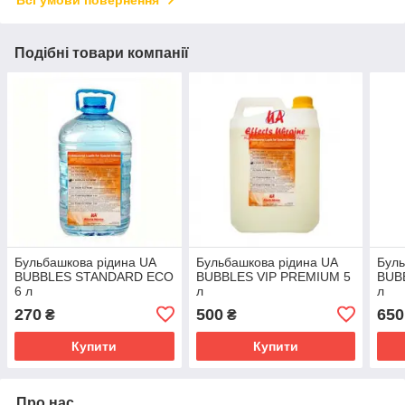
Всі умови повернення
Подібні товари компанії
Бульбашкова рідина UA
Бульбашкова рідина UA
Буль
BUBBLES STANDARD ECO
BUBBLES VIP PREMIUM 5
BUB
6 л
л
л
270
500
650
₴
₴
Купити
Купити
Про нас