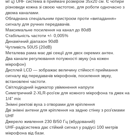
мГц) UHF система в приймачі розміром 35х20 см. Є чотири
різновиди кожна зі своєю частотою, для роботи одночасно з
двома каналами.
Обладнана спеціальним пристроєм проти «випадання»
сигналу для ручних передавачів.
Максимальне посилення на канал до 80dB
Стабільність частоти +/- 0,005%
Динамічний діапазон 90dB
Чутливість 50US (20dB)
Металева рама має дві секції для двох окремих антен.
Два канали регулювання потужності звуку (на кожен
мікрофон)
Дисплей LCD — зображає величину стійкості приймання
сигналу від передавачів мікрофонів, посилення звуку,
встановлені частоти.
Світлодіодний індикатор увімкнення напруги
Симетричний 2-XLR-роз'єм для кожного мікрофона та джек на
1/4" mix
Знімні ректові вуха з отворами для кріплення
Дві знімні антени для кріплення на задню стінку з роз'ємами
UHF
Джерело живлення 230 В/50 Гц (вбудований)
UHF-радісистема дає стійкий сигнал у радіусі 100 метрів
мікрофона від бази.