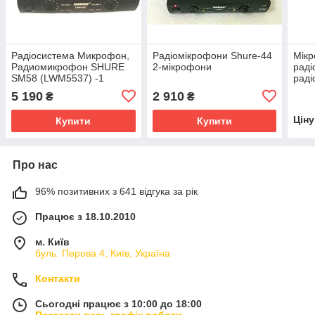
Радіосистема Микрофон,
Радіомікрофони Shure-44
Мікр
Радиомикрофон SHURE
2-мікрофони
раді
SM58 (LWM5537) -1
раді
5 190
2 910
₴
₴
Цін
Купити
Купити
Про нас
96% позитивних з 641 відгука за рік
Працює з 18.10.2010
м. Київ
буль. Перова 4, Київ, Україна
Контакти
Сьогодні працює з 10:00 до 18:00
Показати весь графік роботи