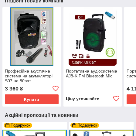
Подібні товари компанії
Професійна акустична
Портативна аудіосистема
Порт
система на акумуляторі
AJ8-K FM Bluetooth Mic
сист
S07 на 80ват
3 360
4 1
₴
Ціну уточнюйте
Купити
Акційні пропозиції та новинки
Подарунок
Подарунок