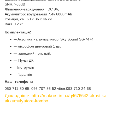
SNR: >65dB
Живлення-заряджання: DC 9V,
Акумулятор: вбудований 7.4v 6800mAh
Розміри, см: 69 х 36 x 46 cv
Вага: 12 кг
Комплектація:
---Акустика на акумуляторі Sky Sound SS-7474
---мікрофон шнуровий 1 шт.
— зарядний пристрій.
— Пульт ДК.
-- Інструкція
---Гарантія
Наші телефони
050-711-80-65, 096-707-86-52 viber,093-710-24-68
Докладніше: http://makros.in.ua/g4676642-akustika-
akkumulyatore-kombo