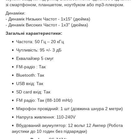
зі смартфоном, планшетом, ноутбуком або mp3-плеєром.
Динаміки:
- Динамік Низьких Частот - 1х15" (дюйма)
- Динамік Високих Частот - 1х3" (дюйма)
Загальні характеристики:
Частота: 50 Гц – 20 кГц
Чутливість: 95 +/- 3 дБ
Еквалайзер 5 смуг
FM-радіо : Так
Bluetooth: Так
USB вхід: Так
SD card вхід: Так
FM радіо: Так (88-108 mHz)
Мікрофон провідний: 1 шт (довжина шнура 2 метри)
Напруга живлення: 110-240V
Вбудований акумулятор: 12 вольт 12 Ампер (Робота
акустики до 10 годин без підзарядки)