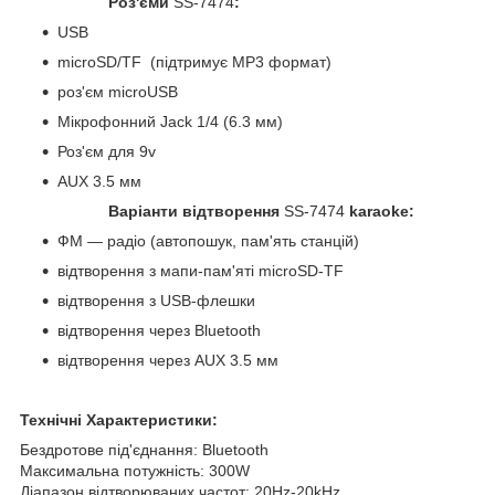
Роз'єми
SS-7474
:
USB
microSD/TF (підтримує MP3 формат)
роз'єм microUSB
Мікрофонний Jack 1/4 (6.3 мм)
Роз'єм для 9v
AUX 3.5 мм
Варіанти відтворення
SS-7474
karaoke:
ФМ — радіо (автопошук, пам'ять станцій)
відтворення з мапи-пам'яті microSD-TF
відтворення з USB-флешки
відтворення через Bluetooth
відтворення через AUX 3.5 мм
Технічні Характеристики:
Бездротове під'єднання: Bluetooth
Максимальна потужність: 300W
Діапазон відтворюваних частот: 20Hz-20kHz