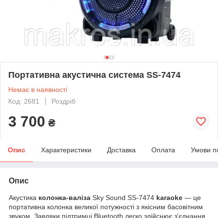
Портативна акустична система SS-7474
Немає в наявності
Код: 2681
Роздріб
3 700
₴
Опис
Характеристики
Доставка
Оплата
Умови п
Опис
Акустика
колонка-валіза
Sky Sound SS-7474
karaoke
— це
портативна колонка великої потужності з якісним басовітним
звуком. Завдяки підтримці Bluetooth легко здійснює з'єднання