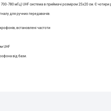
00-780 мГц) UHF система в приймачі розміром 25х20 см. Є чотири 
налу для ручних передавачів.
крофонів, встановлені частоти
ми UHF
крофона від бази.