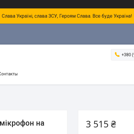
Слава Україні, слава ЗСУ, Героям Слава. Все буде Україна!
+380 (
Контакты
3 515 ₴
мікрофон на