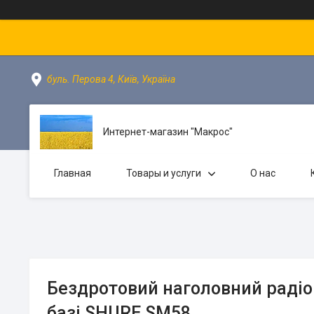
буль. Перова 4, Київ, Україна
Интернет-магазин "Макрос"
Главная
Товары и услуги
О нас
Бездротовий наголовний радіо
базі SHURE SM58