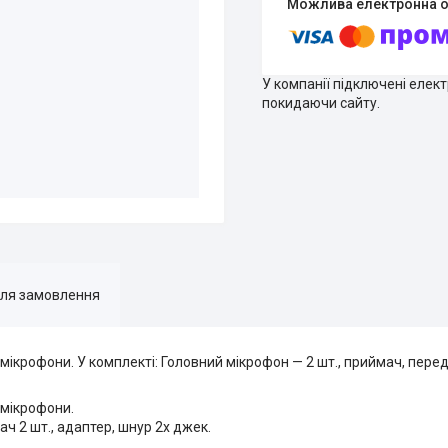
У компанії підключені елек
покидаючи сайту.
для замовлення
омікрофони. У комплекті: Головний мікрофон — 2 шт., приймач, перед
омікрофони.
ч 2 шт., адаптер, шнур 2х джек.