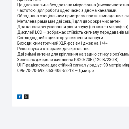
Це двоканальна бездротова мікрофонна (високочастотна 7
частотою, для роботи одночасно з двома каналами.
Обладнана спеціальним пристроєм проти «випадання» сиг
Металева рама має дві секції для двох окремих антен.
Два канали регулювання рівня звуку (на кожен мікрофон)
Дисплей LCD — зображає стійкість сигналу передавачів мі
Світлодіодний індикатор увімкнення напруги
Виходи: симетричний XLR-роз'єм і джек на 1/4»
Рекові вуха з отворами для кріплення
Дві знімні антени для кріплення на задню стінку з роз'єма
Зовнішнє джерело живлення PS20/20E (120 В/230 В)
UHF-радісистема дає стійкий сигнал у радіусі 90 метрів мі
096-70-70-698, 063-406-52-13 — Дмитро