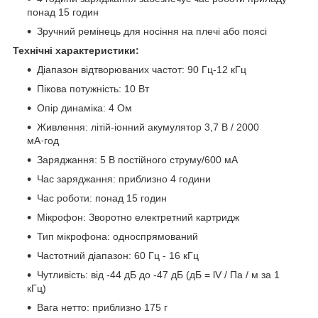
понад 15 годин
Зручний ремінець для носіння на плечі або поясі
Технічні характеристики:
Діапазон відтворюваних частот: 90 Гц-12 кГц
Пікова потужність: 10 Вт
Опір динаміка: 4 Ом
Живлення: літій-іонний акумулятор 3,7 В / 2000
мА·год
Заряджання: 5 В постійного струму/600 мА
Час заряджання: приблизно 4 години
Час роботи: понад 15 годин
Мікрофон: Зворотно електретний картридж
Тип мікрофона: односпрямований
Частотний діапазон: 60 Гц - 16 кГц
Чутливість: від -44 дБ до -47 дБ (дБ = lV / Па / м за 1
кГц)
Вага нетто: приблизно 175 г