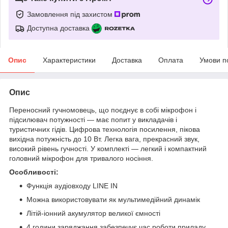
Замовлення під захистом
Доступна доставка
Опис
Характеристики
Доставка
Оплата
Умови п
Опис
Переносний гучномовець, що поєднує в собі мікрофон і
підсилювач потужності — має попит у викладачів і
туристичних гідів. Цифрова технологія посилення, пікова
вихідна потужність до 10 Вт. Легка вага, прекрасний звук,
високий рівень гучності. У комплекті — легкий і компактний
головний мікрофон для тривалого носіння.
Особливості:
Функція аудіовходу LINE IN
Можна використовувати як мультимедійний динамік
Літій-іонний акумулятор великої ємності
4 години заряджання забезпечує час роботи приладу