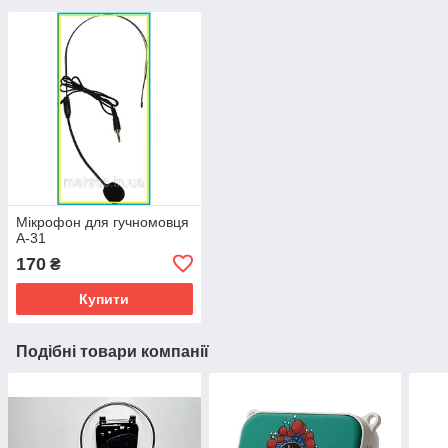
Мікрофон для гучномовця
А-31
170
₴
Купити
Подібні товари компанії