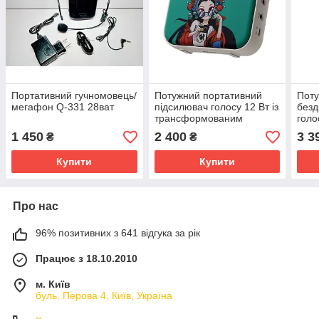
Портативний гучномовець/
Потужний портативний
Поту
мегафон Q-331 28ват
підсилювач голосу 12 Вт із
безд
трансформованим
голо
мікрофоном Takstar E30
мікр
1 450
2 400
3 3
₴
₴
Купити
Купити
Про нас
96% позитивних з 641 відгука за рік
Працює з 18.10.2010
м. Київ
буль. Перова 4, Київ, Україна