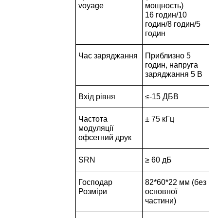
voyage
мощность)
16 годин/10
годин/8 годин/5
годин
Час заряджання
Приблизно 5
годин, напруга
заряджання 5 В
Вхід рівня
≤-15 ДБВ
Частота
± 75 кГц
модуляції
офсетний друк
SRN
≥ 60 дБ
Господар
82*60*22 мм (без
Розміри
основної
частини)