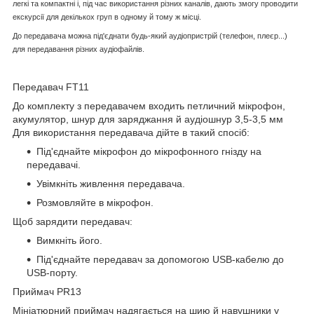
легкі та компактні і, під час використання різних каналів, дають змогу проводити
екскурсії для декількох груп в одному й тому ж місці.
До передавача можна під'єднати будь-який аудіопристрій (телефон, плеєр...)
для передавання різних аудіофайлів.
Передавач FT11
До комплекту з передавачем входить петличний мікрофон,
акумулятор, шнур для заряджання й аудіошнур 3,5-3,5 мм
Для використання передавача дійте в такий спосіб:
Під'єднайте мікрофон до мікрофонного гнізду на
передавачі.
Увімкніть живлення передавача.
Розмовляйте в мікрофон.
Щоб зарядити передавач:
Вимкніть його.
Під'єднайте передавач за допомогою USB-кабелю до
USB-порту.
Приймач PR13
Мініатюрний приймач надягається на шию й навушники у