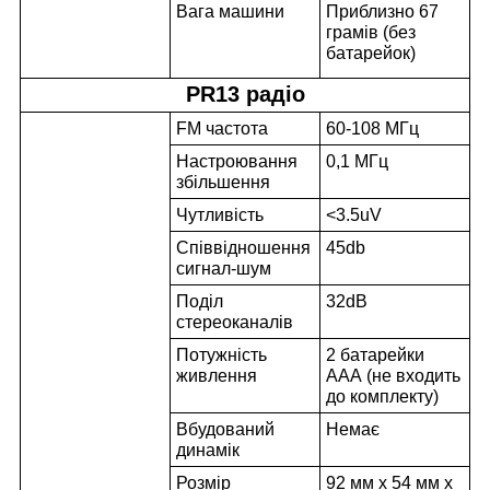
Вага машини
Приблизно 67
грамів (без
батарейок)
PR13 радіо
FM частота
60-108 МГц
Настроювання
0,1 МГц
збільшення
Чутливість
<3.5uV
Співвідношення
45db
сигнал-шум
Поділ
32dB
стереоканалів
Потужність
2 батарейки
живлення
ААА (не входить
до комплекту)
Вбудований
Немає
динамік
Розмір
92 мм x 54 мм x