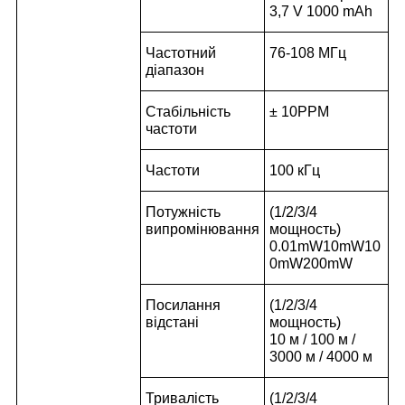
3,7 V 1000 mAh
Частотний
76-108 МГц
діапазон
Стабільність
± 10PPM
частоти
Частоти
100 кГц
Потужність
(1/2/3/4
випромінювання
мощность)
0.01mW10mW10
0mW200mW
Посилання
(1/2/3/4
відстані
мощность)
10 м / 100 м /
3000 м / 4000 м
Тривалість
(1/2/3/4