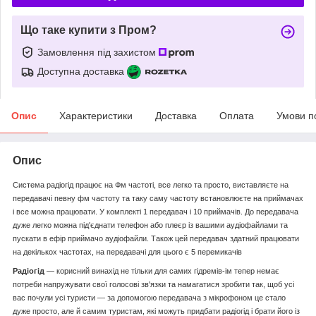
Що таке купити з Пром?
Замовлення під захистом
Доступна доставка
Опис
Характеристики
Доставка
Оплата
Умови п
Опис
Система радіогід працює на Фм частоті, все легко та просто, виставляєте на
передавачі певну фм частоту та таку саму частоту встановлюєте на приймачах
і все можна працювати. У комплекті 1 передавач і 10 приймачів. До передавача
дуже легко можна під'єднати телефон або плеєр із вашими аудіофайлами та
пускати в ефір приймачо аудіофайли. Також цей передавач здатний працювати
на декількох частотах, на передавачі для цього є 5 перемикачів
Радіогід
— корисний винахід не тільки для самих гідремів-ім тепер немає
потреби напружувати свої голосові зв'язки та намагатися зробити так, щоб усі
вас почули усі туристи — за допомогою передавача з мікрофоном це стало
дуже просто, але й самим туристам, які можуть придбати радіогід і брати його із