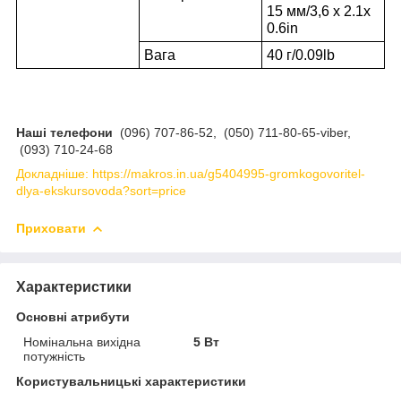
15 мм/3,6 x 2.1x
0.6in
Вага
40 г/0.09lb
Наші телефони
(096) 707-86-52, (050) 711-80-65-viber,
(093) 710-24-68
Докладніше: https://makros.in.ua/g5404995-gromkogovoritel-
dlya-ekskursovoda?sort=price
Приховати
Характеристики
Основні атрибути
Номінальна вихідна
5 Вт
потужність
Користувальницькі характеристики