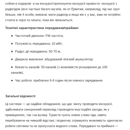
собою в подорожі и на
екскурсії
пропонуючи екскурсії провести екскурсії з
радіогідом (все частіше багато музеїв, як-от Ермітаж, наприклад, під час груп
більше, ніж 4 особи, вимагає мати радіогід-а якщо він є у вас, вам не потрібно
стояти в черзі та чекати, поки він звільниться.
Технічні характеристики передавача/приймач
Частотний діапазон: FM частота;
Потужність передавача: 10 мВт;
Радіус дії передавача: 50-70 м;
Джерело живлення: вбудований літієвий акумулятор;
Кількість каналів: 50 каналів (з можливістю розширення до 100
каналів);
Час роботи: приблизно 5-6 годин після повного заряджання.
Загальні відомості
Ці системи — це надійне обладнання, що дає змогу проводити екскурсії,
здійснювати синхронний переклад і проводити інші подібні заходи, як у
приміщеннях, так і на вулиці. Туристи чують кожне слово гіда, навіть
перебуваючи на чималій відстані, і водночас отримують можливість одночасно
робити світлини та не пропускати жодного слова. Передавачі та приймачі —