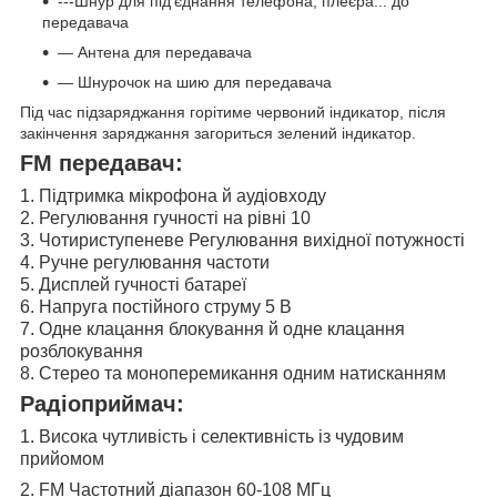
---Шнур для під'єднання телефона, плеєра... до
передавача
— Антена для передавача
— Шнурочок на шию для передавача
Під час підзаряджання горітиме червоний індикатор, після
закінчення заряджання загориться зелений індикатор.
FM передавач:
1. Підтримка мікрофона й аудіовходу
2. Регулювання гучності на рівні 10
3. Чотириступеневе Регулювання вихідної потужності
4. Ручне регулювання частоти
5. Дисплей гучності батареї
6. Напруга постійного струму 5 В
7. Одне клацання блокування й одне клацання
розблокування
8. Стерео та моноперемикання одним натисканням
Радіоприймач:
1. Висока чутливість і селективність із чудовим
прийомом
2. FM Частотний діапазон 60-108 МГц