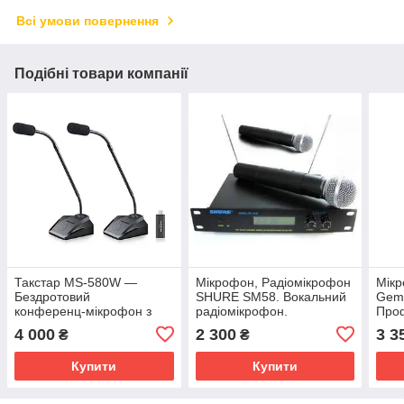
Всі умови повернення
Подібні товари компанії
Такстар MS-580W —
Мікрофон, Радіомікрофон
Мікр
Бездротовий
SHURE SM58. Вокальний
Gem
конференц‑мікрофон з
радіомікрофон.
Проф
USB-приймачем із
Радіомікрофони Шур
4 000
2 300
3 3
₴
₴
вбудованою звуковою
картою
Купити
Купити