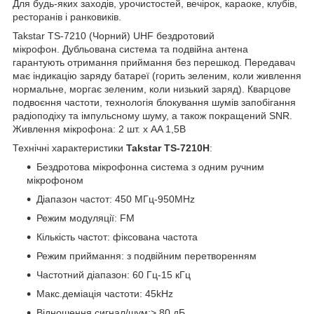
Для будь-яких заходів, урочистостей, вечірок, караоке, клубів,
ресторанів і ранковиків.
Takstar TS-7210 (Чорний) UHF бездротовий
мікрофон. Дубльована система та подвійна антена
гарантують отримання приймання без перешкод. Передавач
має індикацію заряду батареї (горить зеленим, коли живлення
нормальне, моргає зеленим, коли низький заряд). Кварцове
подвоєння частоти, технологія блокування шумів запобігання
радіоподіху та імпульсному шуму, а також покращений SNR.
Живлення мікрофона: 2 шт. х AA 1,5В
Технічні характеристики
Takstar TS-7210H
:
Бездротова мікрофонна система з одним ручним
мікрофоном
Діапазон частот: 450 МГц-950MHz
Режим модуляції: FM
Кількість частот: фіксована частота
Режим приймання: з подвійним перетворенням
Частотний діапазон: 60 Гц-15 кГц
Макс.деміація частоти: 45kHz
Відношення сигнал/шум:> 80 дБ