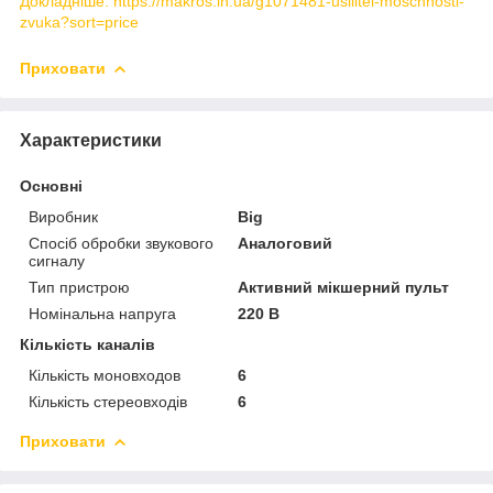
Докладніше: https://makros.in.ua/g1071481-usilitel-moschnosti-
zvuka?sort=price
Приховати
Характеристики
Основні
Виробник
Big
Спосіб обробки звукового
Аналоговий
сигналу
Тип пристрою
Активний мікшерний пульт
Номінальна напруга
220 В
Кількість каналів
Кількість моновходов
6
Кількість стереовходів
6
Приховати