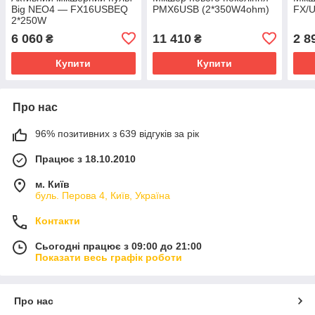
Big NEO4 — FX16USBEQ
PMX6USB (2*350W4ohm)
FX/
2*250W
6 060
11 410
2 8
₴
₴
Купити
Купити
Про нас
96% позитивних з 639 відгуків за рік
Працює з 18.10.2010
м. Київ
буль. Перова 4, Київ, Україна
Контакти
Сьогодні працює з 09:00 до 21:00
Показати весь графік роботи
Про нас