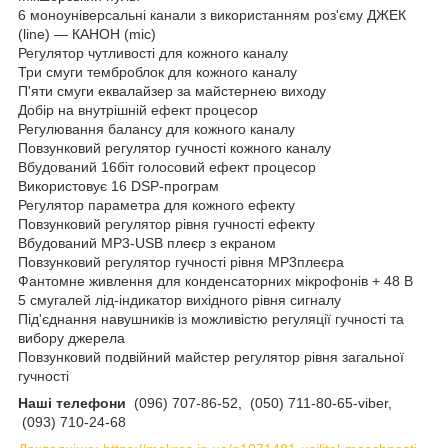
6 моноуніверсальні канали з використанням роз'єму ДЖЕК
(line) — КАНОН (mic)
Регулятор чутливості для кожного каналу
Три смуги темброблок для кожного каналу
П'яти смуги еквалайзер за майстернею виходу
Добір на внутрішній ефект процесор
Регулювання балансу для кожного каналу
Повзунковий регулятор гучності кожного каналу
Вбудований 16біт голосовий ефект процесор
Використовує 16 DSP-програм
Регулятор параметра для кожного ефекту
Повзунковий регулятор рівня гучності ефекту
Вбудований MP3-USB плеєр з екраном
Повзунковий регулятор гучності рівня MP3плеєра
Фантомне живлення для конденсаторних мікрофонів + 48 В
5 смугалей лід-індикатор вихідного рівня сигналу
Під'єднання навушників із можливістю регуляції гучності та
вибору джерела
Повзунковий подвійний майстер регулятор рівня загальної
гучності
Наші телефони
(096) 707-86-52, (050) 711-80-65-viber,
(093) 710-24-68