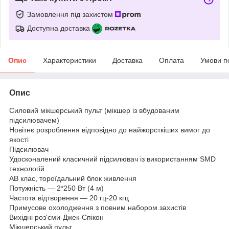
Замовлення під захистом
Доступна доставка
Опис
Характеристики
Доставка
Оплата
Умови п
Опис
Силовий мікшерський пульт (мікшер із вбудованим
підсилювачем)
Новітнє розроблення відповідно до найжорсткіших вимог до
якості
Підсилювач
Удосконалений класичний підсилювач із використанням SMD
технологій
АВ клас, тороїдальний блок живлення
Потужність — 2*250 Вт (4 м)
Частота відтворення — 20 гц-20 кгц
Примусове охолодження з повним набором захистів
Вихідні роз'єми-Джек-Спікон
Мікшерський пульт