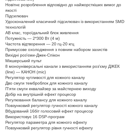
Новітнє розроблення відповідно до найжорсткіших вимог до
якості
Підсилювач
Удосконалений класичний підсилювач із використанням SMD
технологій
АВ клас, тороїдальний блок живлення
Потужність — 2*300 Вт (4 м)
Частота відтворення — 20 гц-20 кгц
Примусове охолодження з повним набором захистів
Вихідні роз'єми-Джек-Спікон
Мікшерський пульт
8 моноуніверсальні канали з використанням роз'єму ДЖЕК
(line) — КАНОН (mic)
Регулятор чутливості для кожного каналу
Дво смуги темброблок для кожного каналу
П'яти смуги еквалайзер за майстернею виходу
Добір на внутрішній ефект процесор
Регулювання балансу для кожного каналу
Повзунковий регулятор гучності кожного каналу
Вбудований 16біт голосовий ефект процесор
Використовує 16 DSP-програм
Регулятор параметра для кожного ефекту
Повзунковий регулятор рівня гучності ефекту