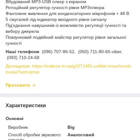
Вбудований MP3-USB плеєр з екраном
Ротоційний регулятор гучності рівня MP3плеєра
Фантомне живлення для конденсаторних мікрофонів + 48 В
5 смугалей лід-індикатор вихідного рівня сигналу
Під'єднання навушників із можливістю регуляції гучності та
вибору джерела
Повзунковий подвійний майстер регулятор рівня загальної
гучності
Наші телефони
(096) 707-86-52, (050) 711-80-65-viber,
(093) 710-24-68
Докладніше: https://makros.in.ua/g1071481-usilitel-moschnosti-
zvuka?sort=price
Приховати
Характеристики
Основні
Виробник
Big
Спосіб обробки звукового
Аналоговий
сигналу