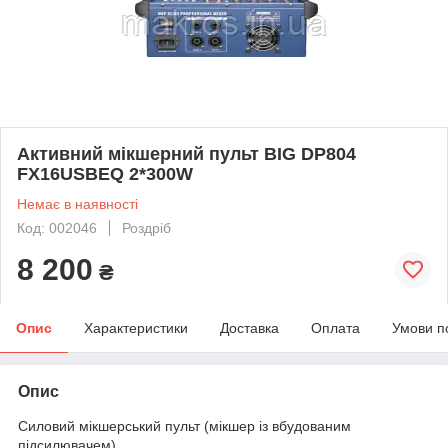
Активний мікшерний пульт BIG DP804
FX16USBEQ 2*300W
Немає в наявності
Код: 002046
Роздріб
8 200
₴
Опис
Характеристики
Доставка
Оплата
Умови п
Опис
Силовий мікшерський пульт (мікшер із вбудованим
підсилювачем)