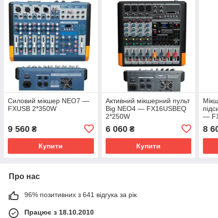
Силовий мікшер NEO7 —
Активний мікшерний пульт
Мікш
FXUSB 2*350W
Big NEO4 — FX16USBEQ
під
2*250W
— F
9 560
6 060
8 6
₴
₴
Купити
Купити
Про нас
96% позитивних з 641 відгука за рік
Працює з 18.10.2010