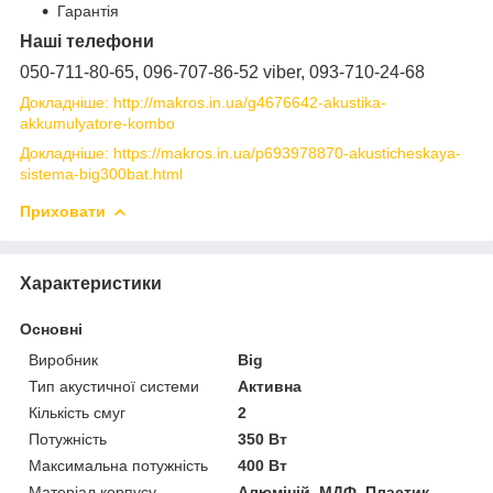
Гарантія
Наші телефони
050-711-80-65, 096-707-86-52 viber, 093-710-24-68
Докладніше: http://makros.in.ua/g4676642-akustika-
akkumulyatore-kombo
Докладніше: https://makros.in.ua/p693978870-akusticheskaya-
sistema-big300bat.html
Приховати
Характеристики
Основні
Виробник
Big
Тип акустичної системи
Активна
Кількість смуг
2
Потужність
350 Вт
Максимальна потужність
400 Вт
Матеріал корпусу
Алюміній, МДФ, Пластик