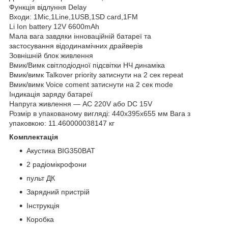
Функція відлуння Delay
Входи: 1Mic,1Line,1USB,1SD card,1FM
Li Ion battery 12V 6600mAh
Мала вага завдяки інноваційній батареї та
застосування відодинамічних драйверів
Зовнішній блок живлення
Вмик/Вимк світлодіодної підсвітки НЧ динаміка
Вмик/вимк Talkover priority затиснути на 2 сек repeat
Вмик/вимк Voice coment затиснути на 2 сек mode
Індикація заряду батареї
Напруга живлення — AC 220V або DC 15V
Розмір в упакованому вигляді: 440x395x655 мм Вага з
упаковкою: 11.460000038147 кг
Комплектація
Акустика BIG350BAT
2 радіомікрофони
пульт ДК
Зарядний пристрій
Інструкція
Коробка