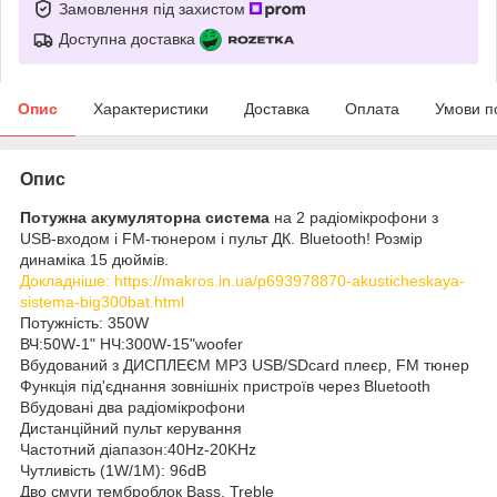
Замовлення під захистом
Доступна доставка
Опис
Характеристики
Доставка
Оплата
Умови п
Опис
Потужна акумуляторна система
на 2 радіомікрофони з
USB-входом і FM-тюнером і пульт ДК. Bluetooth! Розмір
динаміка 15 дюймів.
Докладніше: https://makros.in.ua/p693978870-akusticheskaya-
sistema-big300bat.html
Потужність: 350W
ВЧ:50W-1" НЧ:300W-15"woofer
Вбудований з ДИСПЛЕЄМ MP3 USB/SDcard плеєр, FM тюнер
Функція під'єднання зовнішніх пристроїв через Bluetooth
Вбудовані два радіомікрофони
Дистанційний пульт керування
Частотний діапазон:40Hz-20KHz
Чутливість (1W/1M): 96dB
Дво смуги темброблок Bass, Treble