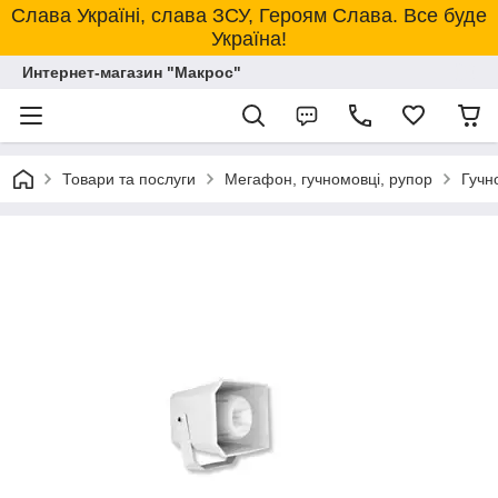
Слава Україні, слава ЗСУ, Героям Слава. Все буде
Україна!
Интернет-магазин "Макрос"
Товари та послуги
Мегафон, гучномовці, рупор
Гучн