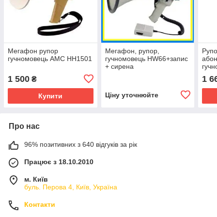
Мегафон рупор
Мегафон, рупор,
Рупо
гучномовець AMC HH1501
гучномовець HW66+запис
абон
+ сирена
гучн
АМС
1 500
1 6
₴
голо
Ціну уточнюйте
Купити
Про нас
96% позитивних з 640 відгуків за рік
Працює з 18.10.2010
м. Київ
буль. Перова 4, Київ, Україна
Контакти