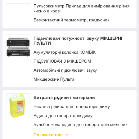
Пульсоксиметр Прилад для вимірювання рівня
кисню в крові
Безконтактний термометр, градусник.
Підсилювач потужності звуку МІКШЕРНІ
ПУЛЬТИ
Акумуляторні колонки КОМБІК
ПІДСИЛЮВАЧ З МІКШЕРОМ
Автомобільні підсилювачі звуку
Микшерские Пульти
Витратні рідини і матеріали
Чистяча рідина для генераторів диму
Рідина для генераторів диму
Бульбашкова рідина для генераторів мильних
бульбашок
Показати все
Снігова рідина для генераторів штучного снігу.