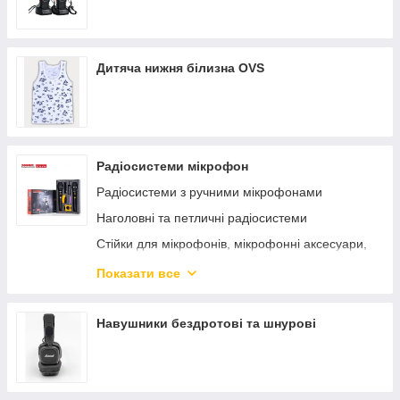
Дитяча нижня білизна OVS
Радіосистеми мікрофон
Радіосистеми з ручними мікрофонами
Наголовні та петличні радіосистеми
Стійки для мікрофонів, мікрофонні аксесуари,
шнури!
Показати все
Шнурові мікрофони, настільні
Інструментальні мікрофони, мікрофони для
Навушники бездротові та шнурові
мобільних телефонів
Мікрофонні аксесуари, все для мікрофонів!