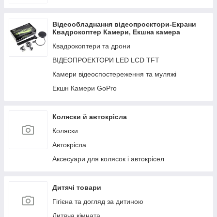
Відеообладнання відеопроєктори-Екрани
Квадрокоптер Камери, Екшна камера
Квадрокоптери та дрони
ВІДЕОПРОЕКТОРИ LED LCD TFT
Камери відеоспостереження та муляжі
Екшн Камери GoPro
Коляски й автокрісла
Коляски
Автокрісла
Аксесуари для колясок і автокрісел
Дитячі товари
Гігієна та догляд за дитиною
Дитяча кімната