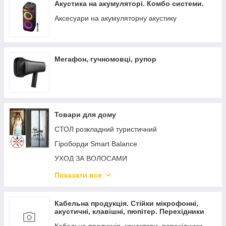
Акустика на акумуляторі. Комбо системи.
Аксесуари на акумуляторну акустику
Мегафон, гучномовці, рупор
Товари для дому
СТОЛ розкладний туристичний
Гіроборди Smart Balance
УХОД ЗА ВОЛОСАМИ
Поливальна система. Шланги X HOSE
Показати все
Пилососи
НОВОГОДЖЕННЯ ГІРЛЯНДИ
Кабельна продукція. Стійки мікрофонні,
акустичні, клавішні, пюпітер. Перехідники
Товари для КУХНІ