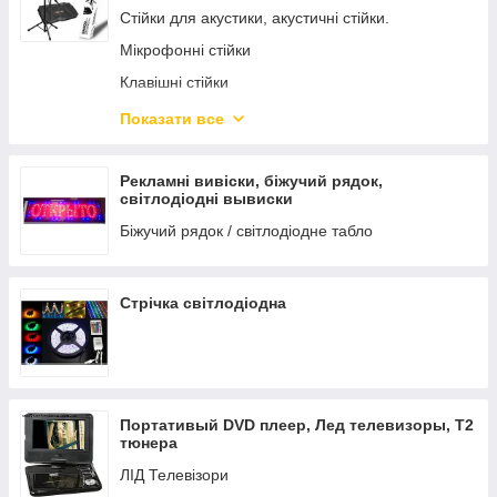
Стійки для акустики, акустичні стійки.
Рідина для генераторів ефектів
Мікрофонні стійки
Клавішні стійки
Стійка для світлоприладів
Показати все
Пюпітр, стійки для ноутбука, гітари, стільчики
Кабельна продукція, конектори, перехідники
Рекламні вивіски, біжучий рядок,
світлодіодні вывиски
Біжучий рядок / світлодіодне табло
Стрічка світлодіодна
Портативый DVD плеер, Лед телевизоры, Т2
тюнера
ЛІД Телевізори