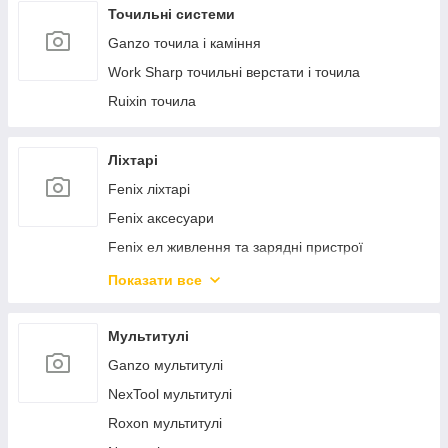
Helikon-Tex рукавички
Точильні системи
Ganzo точила і каміння
Work Sharp точильні верстати і точила
Ruixin точила
Ліхтарі
Fenix ліхтарі
Fenix аксесуари
Fenix ел живлення та зарядні пристрої
Ел живлення та зарядні пристрої
Показати все
Naturehike ліхтарі
Nextorch ліхтарі
Мультитулі
NexTool ліхтарі
Ganzo мультитулі
NexTool мультитулі
Roxon мультитулі