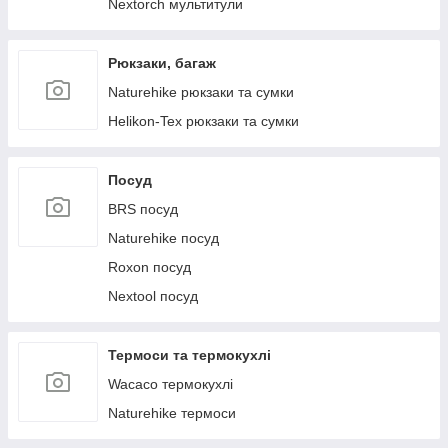
Nextorch мультитули
Рюкзаки, багаж
Naturehike рюкзаки та сумки
Helikon-Tex рюкзаки та сумки
Посуд
BRS посуд
Naturehike посуд
Roxon посуд
Nextool посуд
Термоси та термокухлі
Wacaco термокухлі
Naturehike термоси