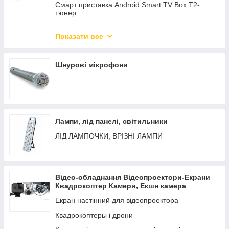
Смарт приставка Android Smart TV Box T2-
тюнер
Портативні DVD плеєра
Показати все
АНТЕНИ до телевізорів і Т2 тюнерам
Кріплення для телевізора на стіну
Шнурові мікрофони
Лампи, лід панелі, світильники
ЛІД ЛАМПОЧКИ, ВРІЗНІ ЛАМПИ
Відео-обладнання Відеопроектори-Екрани
Квадрокоптер Камери, Екшн камера
Екран настінний для відеопроектора
Квадрокоптеры і дрони