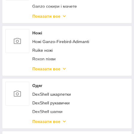
Ganzo сокири і мачете
Nextool лопати багатофункціональні
Показати все
Naturehike інструменти
Сivivi тактичні ручки
Ножі
Nextorch лопати багатофункціональні
Ножі Ganzo-Firebird-Adimanti
Ruike ножі
Roxon піхви
Civivi ножі
Показати все
Sencut ножі
Weknife ножі
Одяг
Civivi аксесуари до ножів
DexShell шкарпетки
Sencut аксесуари до ножів
DexShell рукавички
Weknife аксесуари до ножів
DexShell шапки
SRM ножі
Naturehike одяг
Показати все
Helikon-Tex одяг