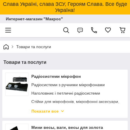
Слава Україні, слава ЗСУ, Героям Слава. Все буде
Україна!
Интернет-магазин "Макрос"
Товари та послуги
Товари та послуги
Радіосистеми мікрофон
Радіосистеми з ручними мікрофонами
Наголовниє і петличні радіосистеми
Стійки для мікрофонів, мікрофонні аксесуари,
шнури!
Показати все
Шнурові мікрофони, настільні
Мікрофонні аксесуари, все для мікрофонів!
Мини весы, ваги, весы для золота