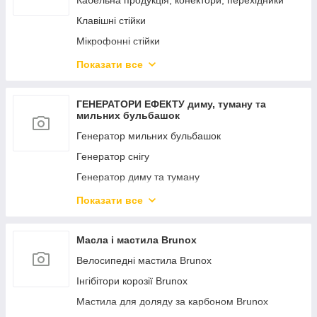
Кабельна продукція, конектори, перехідники
УТЮГІ
Клавішні стійки
Мікрофонні стійки
Пюпітр, стійки для ноутбука, гітари, стільчики
Показати все
Стійка для світлоприладів
ГЕНЕРАТОРИ ЕФЕКТУ диму, туману та
мильних бульбашок
Генератор мильних бульбашок
Генератор снігу
Генератор диму та туману
Рідина для генераторів ефектів
Показати все
Генератор цукерки
Масла і мастила Brunox
Велосипедні мастила Brunox
Інгібітори корозії Brunox
Мастила для доляду за карбоном Brunox