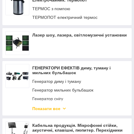
Електрочайник. Термопот
ТЕРМОС з помпою
ТЕРМОПОТ електричний термос
Лазер шоу, лазера, світломузичні установки
ГЕНЕРАТОРИ ЕФЕКТІВ диму, туману і
мильних бульбашок
Генератор диму і туману
Генератор мильних бульбашок
Генератор снігу
Генератор піни
Показати все
Генератор конфетті
Генератор СО2
Кабельна продукція. Мікрофонні стійки,
акустичні, клавішні, пюпитер. Перехідники
Генератор вогню