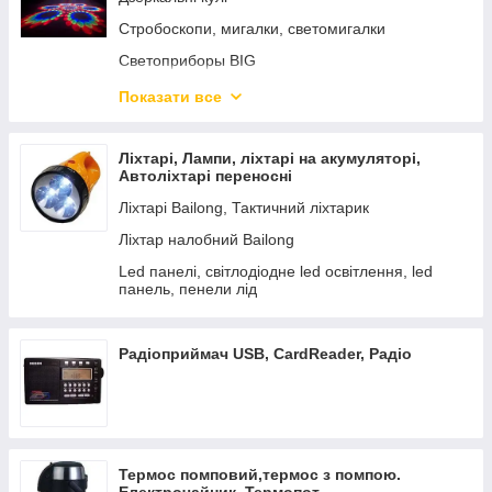
Стробоскопи, мигалки, светомигалки
Светоприборы BIG
Дим машина, Генератор диму
Показати все
Лазера. Лазерні установки
Лампи для світлоприладів
Ліхтарі, Лампи, ліхтарі на акумуляторі,
Автоліхтарі переносні
Прожектора Led
Ліхтарі Bailong, Тактичний ліхтарик
Ліхтар налобний Bailong
Led панелі, світлодіодне led освітлення, led
панель, пенели лід
Радіоприймач USB, CardReader, Радіо
Термос помповий,термос з помпою.