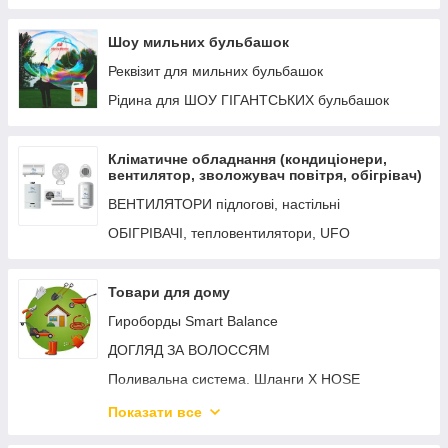
Рідина для генераторів піни
Шоу мильних бульбашок
Шоу мильних бульбашок
Реквізит для мильних бульбашок
Рідина для ШОУ ГІГАНТСЬКИХ бульбашок
Кліматичне обладнання (кондиціонери,
вентилятор, зволожувач повітря, обігрівач)
ВЕНТИЛЯТОРИ підлогові, настільні
ОБІГРІВАЧІ, тепловентилятори, UFO
Товари для дому
Гироборды Smart Balance
ДОГЛЯД ЗА ВОЛОССЯМ
Поливальна система. Шланги X HOSE
Товари для КУХНІ
Показати все
ПРАСКИ