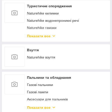
Туристичне спорядження
Naturehike килимки
Naturehike водонепроникні речі
Naturehike гамаки
Naturehike матраци
Показати все
Naturehike спальні мішки
Only Hot грілки
Взуття
Naturehike контейнери
Naturehike взуття
Naturehike візочки
Naturehike тенти
Пальники та обладнання
Naturehike подушки
Газові пальники
Naturehike аксесуари
Газові лампи
Naturehike взуття
Аксесуари для пальників
Naturehike водний спорт
Газові плитки
Naturehike душ
Показати все