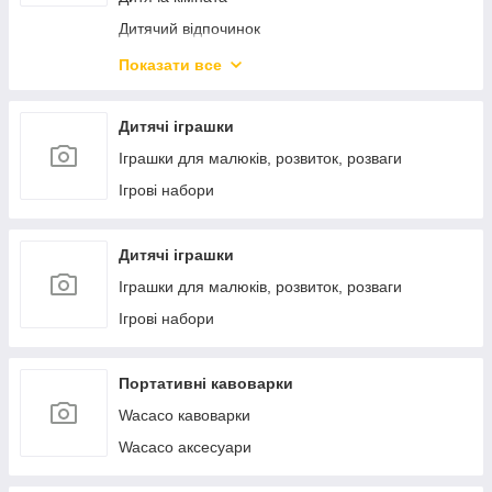
Дитячий відпочинок
Дитячий домашній текстиль
Показати все
Дитячий транспорт
Живлення й годування
Дитячі іграшки
Товари з уцінкою
Іграшки для малюків, розвиток, розваги
Ігрові набори
Дитячі іграшки
Іграшки для малюків, розвиток, розваги
Ігрові набори
Портативні кавоварки
Wacaco кавоварки
Wacaco аксесуари