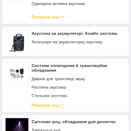
Одинарна активна акустика
Акустика на акумуляторі з радіомікрофоном.
Показати все
Пасивна акустика
Системи оповіщення Акустика для трансляції
Акустика на акумуляторі. Комбо системи.
звуку, музики та оповіщення
Аксесуари на акумуляторну акустику
Динаміки. НЧ і ВЧ
Динаміки - Драйвер Твітер Пьезо.
Автомобільні клонки АВТОЗВУК
Системи сповіщення й трансляційне
АКУСТИКА 2.1 ПОРТАТИВНАЯ АКУСТИКА
обладнання
НАВУШНИКИ
Дзвони для трансляції звуку
Настінна акустика
Стельова акустика
Регулятори гучності, трансформатори
Показати все
Підсилювачі трансляційні
DJ-ОБЛАДНАННЯ
Світлове шоу, обладнання для дискотек
Дзеркальні кулі