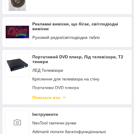
Груша Жун 140 (2XL)
Груша Жун 160 (3XL)
Рекламні вивіски, що бігає, світлодіодні
Пуф Крісло
вивіски
Рухомий рядок/світлодіодне табло
Портативий DVD плеєр, Лід телевізори, Т2
тюнери
ЛЕД Телевізори
Кріплення для телевізора на стіну
Портативні DVD плеєра
АНТЕНИ до телевізорів і Т2 тюнерів
Показати все
Смарт-приставка Android Smart TV Box T2-
тюнер
Інструменти
NexTool тактичні ручки
Adimanti лопати багатофункціональні