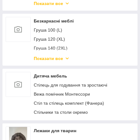
Мастила для зброї Brunox
Показати все
Мастило для замків Brunox
Перетворювачі іржі Brunox
Безкаркасні меблі
Універсальні мастила Brunox
Груша 100 (L)
Груша 120 (XL)
Груша 140 (2XL)
Груша 160 (3XL)
Показати все
Груша Заєць 100 (L)
Груша Заєць 120 (XL)
Дитяча мебель
Груша Заєць 140 (2XL)
Стілець для годування та зростаючі
Груша Заєць 160 (3XL)
Вежа помічник Монтессори
Хмаріна 85 см (XL)
Стіл та стілець комплект (Фанера)
Хмаріна 100 см (2XL)
Стільчики та столи окремо
Крапіліна
Груша Жун 100 (L)
Лежаки для тварин
Груша Жун 120 (XL)