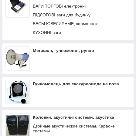
Інструментальні мікрофони, мікрофони для
ВАГИ ТОРГОВІ електронні
мобільних телефонів
ПІДЛОГОВІ ваги для будинку
ВЕСЫ ЮВЕЛИРНЫЕ, карманные
КУХОННІ ваги
Мегафон, гучномовці, рупор
Гучномовець для екскурсовода на пояс
Колонки, акустичні системи, акустика
Двойные акустические системы. Караоке
системы