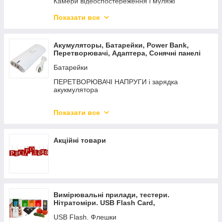
Камери відеоспостереження і муляжі
Екшн Камери GoPro
Показати все
ВІДЕОПРОЕКТОРИ LED LCD TFT
Карта пам'яті, флешки
Акумуляторы, Батарейки, Power Bank,
Перетворювачі, Адаптера, Сонячні панелі
Батарейки
ПЕРЕТВОРЮВАЧІ НАПРУГИ і зарядка
акукмулятора
АДАПТЕРИ
Показати все
POWER BANK мобільні зарядки
Сонячні панелі і приладдя
Акційні товари
АКУМУЛЯТОРИ
Вимірювальні прилади, тестери.
Нітратоміри. USB Flash Card,
Пульсоксиметр. Термометри
USB Flash. Флешки