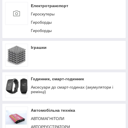
Пилососи
Електротранспорт
СТІЛ туристичний розкладний
Гироскутеры
НОВОРІЧНІ ГІРЛЯНДИ
Гироборды
Гироборды
Іграшки
Годинник, смарт-годинник
Аксесуари до смарт-годинах (акумулятори і
ремінці)
Автомобільна техніка
АВТОМАГНІТОЛИ
АВТОРЕЄСТРАТОРИ