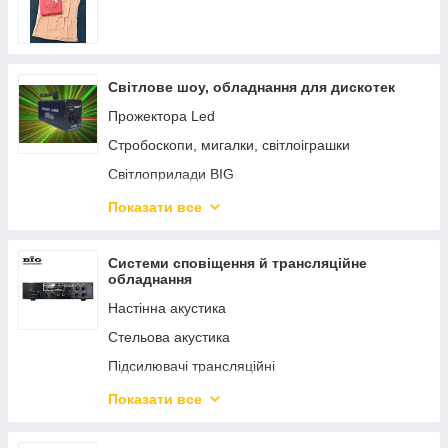
Світлове шоу, обладнання для дискотек
Прожектора Led
Стробоскопи, мигалки, світлоіграшки
Світлоприлади BIG
Дим машина, Генератор диму
Показати все
Лазера. Лазерні установки
Дзеркальні кулі
Системи сповіщення й трансляційне
обладнання
Лампи для світлоприладів
Настінна акустика
Стельова акустика
Підсилювачі трансляційні
Колокола для трансляції звуку
Показати все
DJ-ОБОРУДОВАНЕ