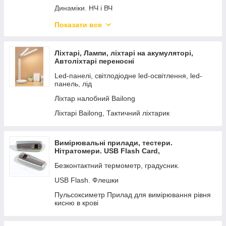
Динаміки. НЧ і ВЧ
Системи сповіщення Акустика для трансляції
Показати все
звуку, музики та сповіщення
Одинарна активна акустика
Ліхтарі, Лампи, ліхтарі на акумуляторі,
НАУШНИКИ
Автоліхтарі переносні
Акустика на акумуляторі з радіомікрофоном.
Led-панелі, світлодіодне led-освітлення, led-
панель, лід
Динаміки — Драйвер Твітер П'єзо.
Ліхтар налобний Bailong
Автомобільні кленки АВТОЗВУК
Ліхтарі Bailong, Тактичний ліхтарик
Подвійні акустичні системи. Караоке системи
Вимірювальні прилади, тестери.
Нітратомери. USB Flash Card,
Пульсоксиметр. Термометри
Безконтактний термометр, градусник.
USB Flash. Флешки
Пульсоксиметр Прилад для вимірювання рівня
кисню в крові