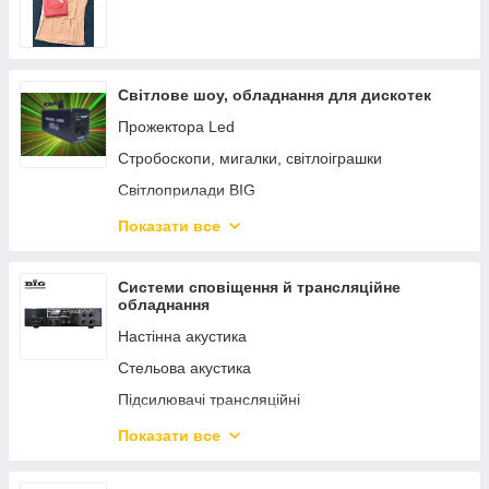
Світлове шоу, обладнання для дискотек
Прожектора Led
Стробоскопи, мигалки, світлоіграшки
Світлоприлади BIG
Дим машина, Генератор диму
Показати все
Лазера. Лазерні установки
Дзеркальні кулі
Системи сповіщення й трансляційне
обладнання
Лампи для світлоприладів
Настінна акустика
Стельова акустика
Підсилювачі трансляційні
Колокола для трансляції звуку
Показати все
DJ-ОБОРУДОВАНЕ