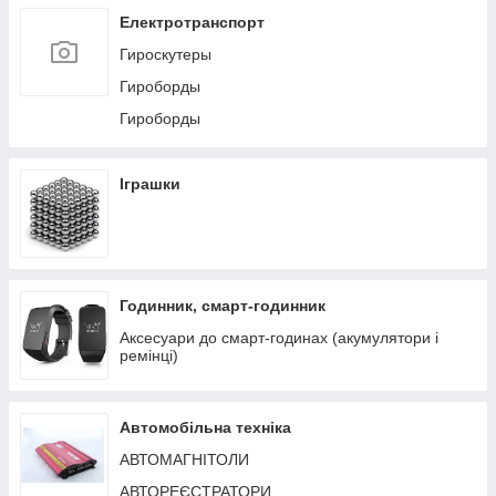
Пилососи
Електротранспорт
СТІЛ туристичний розкладний
Гироскутеры
НОВОРІЧНІ ГІРЛЯНДИ
Гироборды
Гироборды
Іграшки
Годинник, смарт-годинник
Аксесуари до смарт-годинах (акумулятори і
ремінці)
Автомобільна техніка
АВТОМАГНІТОЛИ
АВТОРЕЄСТРАТОРИ