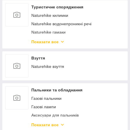
Туристичне спорядження
Naturehike килимки
Naturehike водонепроникні речі
Naturehike гамаки
Naturehike матраци
Показати все
Naturehike спальні мішки
Only Hot грілки
Взуття
Naturehike контейнери
Naturehike взуття
Naturehike візочки
Naturehike тенти
Пальники та обладнання
Naturehike подушки
Газові пальники
Naturehike аксесуари
Газові лампи
Naturehike взуття
Аксесуари для пальників
Naturehike водний спорт
Газові плитки
Naturehike душ
Показати все