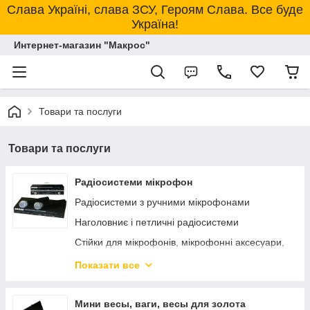
Слава Україні, слава ЗСУ, Героям Слава. Все буде
Україна!
Интернет-магазин "Макрос"
Товари та послуги
Товари та послуги
Радіосистеми мікрофон
Радіосистеми з ручними мікрофонами
Наголовниє і петличні радіосистеми
Стійки для мікрофонів, мікрофонні аксесуари,
шнури!
Показати все
Шнурові мікрофони, настільні
Мікрофонні аксесуари, все для мікрофонів!
Мини весы, ваги, весы для золота