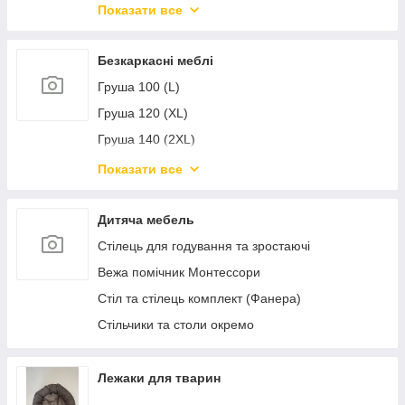
Мастила для зброї Brunox
Показати все
Мастило для замків Brunox
Перетворювачі іржі Brunox
Безкаркасні меблі
Універсальні мастила Brunox
Груша 100 (L)
Груша 120 (XL)
Груша 140 (2XL)
Груша 160 (3XL)
Показати все
Груша Заєць 100 (L)
Груша Заєць 120 (XL)
Дитяча мебель
Груша Заєць 140 (2XL)
Стілець для годування та зростаючі
Груша Заєць 160 (3XL)
Вежа помічник Монтессори
Хмаріна 85 см (XL)
Стіл та стілець комплект (Фанера)
Хмаріна 100 см (2XL)
Стільчики та столи окремо
Крапіліна
Груша Жун 100 (L)
Лежаки для тварин
Груша Жун 120 (XL)