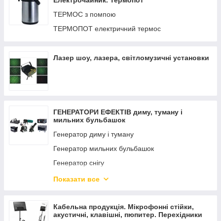
Електрочайник. Термопот
ТЕРМОС з помпою
ТЕРМОПОТ електричний термос
Лазер шоу, лазера, світломузичні установки
ГЕНЕРАТОРИ ЕФЕКТІВ диму, туману і
мильних бульбашок
Генератор диму і туману
Генератор мильних бульбашок
Генератор снігу
Генератор піни
Показати все
Генератор конфетті
Генератор СО2
Кабельна продукція. Мікрофонні стійки,
акустичні, клавішні, пюпитер. Перехідники
Генератор вогню