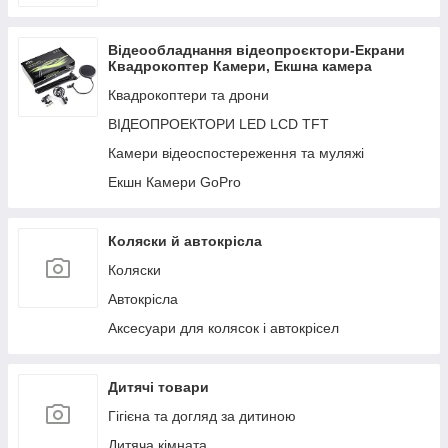
Відеообладнання відеопроєктори-Екрани
Квадрокоптер Камери, Екшна камера
Квадрокоптери та дрони
ВІДЕОПРОЕКТОРИ LED LCD TFT
Камери відеоспостереження та муляжі
Екшн Камери GoPro
Коляски й автокрісла
Коляски
Автокрісла
Аксесуари для колясок і автокрісел
Дитячі товари
Гігієна та догляд за дитиною
Дитяча кімната