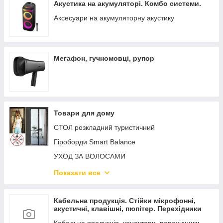
Акустика на акумуляторі. Комбо системи.
Аксесуари на акумуляторну акустику
Мегафон, гучномовці, рупор
Товари для дому
СТОЛ розкладний туристичний
Гіроборди Smart Balance
УХОД ЗА ВОЛОСАМИ
Поливальна система. Шланги X HOSE
Показати все
Пилососи
НОВОГОДЖЕННЯ ГІРЛЯНДИ
Кабельна продукція. Стійки мікрофонні,
акустичні, клавішні, пюпітер. Перехідники
Товари для КУХНІ