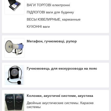
Інструментальні мікрофони, мікрофони для
ВАГИ ТОРГОВІ електронні
мобільних телефонів
ПІДЛОГОВІ ваги для будинку
ВЕСЫ ЮВЕЛИРНЫЕ, карманные
КУХОННІ ваги
Мегафон, гучномовці, рупор
Гучномовець для екскурсовода на пояс
Колонки, акустичні системи, акустика
Двойные акустические системы. Караоке
системы