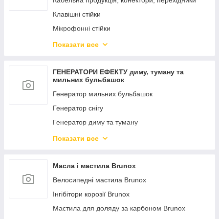
Кабельна продукція, конектори, перехідники
УТЮГІ
Клавішні стійки
Мікрофонні стійки
Пюпітр, стійки для ноутбука, гітари, стільчики
Показати все
Стійка для світлоприладів
ГЕНЕРАТОРИ ЕФЕКТУ диму, туману та
мильних бульбашок
Генератор мильних бульбашок
Генератор снігу
Генератор диму та туману
Рідина для генераторів ефектів
Показати все
Генератор цукерки
Масла і мастила Brunox
Велосипедні мастила Brunox
Інгібітори корозії Brunox
Мастила для доляду за карбоном Brunox