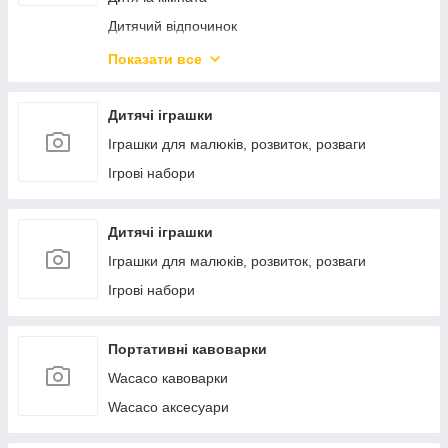
Дитячий відпочинок
Дитячий домашній текстиль
Показати все
Дитячий транспорт
Живлення й годування
Дитячі іграшки
Товари з уцінкою
Іграшки для малюків, розвиток, розваги
Ігрові набори
Дитячі іграшки
Іграшки для малюків, розвиток, розваги
Ігрові набори
Портативні кавоварки
Wacaco кавоварки
Wacaco аксесуари