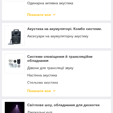
Одинарна активна акустика
Акустика на акумуляторі з радіомікрофоном.
Показати все
Пасивна акустика
Системи оповіщення Акустика для трансляції
Акустика на акумуляторі. Комбо системи.
звуку, музики та оповіщення
Аксесуари на акумуляторну акустику
Динаміки. НЧ і ВЧ
Динаміки - Драйвер Твітер Пьезо.
Автомобільні клонки АВТОЗВУК
Системи сповіщення й трансляційне
АКУСТИКА 2.1 ПОРТАТИВНАЯ АКУСТИКА
обладнання
НАВУШНИКИ
Дзвони для трансляції звуку
Настінна акустика
Стельова акустика
Регулятори гучності, трансформатори
Показати все
Підсилювачі трансляційні
DJ-ОБЛАДНАННЯ
Світлове шоу, обладнання для дискотек
Дзеркальні кулі