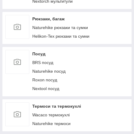
Nextorch мультитули
Рюкзаки, багаж
Naturehike рюкзаки та сумки
Helikon-Tex рюкзаки та сумки
Посуд
BRS посуд
Naturehike посуд
Roxon посуд
Nextool посуд
Термоси та термокухлі
Wacaco термокухлі
Naturehike термоси