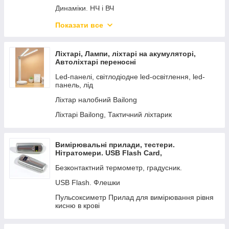
Динаміки. НЧ і ВЧ
Системи сповіщення Акустика для трансляції
Показати все
звуку, музики та сповіщення
Одинарна активна акустика
Ліхтарі, Лампи, ліхтарі на акумуляторі,
НАУШНИКИ
Автоліхтарі переносні
Акустика на акумуляторі з радіомікрофоном.
Led-панелі, світлодіодне led-освітлення, led-
панель, лід
Динаміки — Драйвер Твітер П'єзо.
Ліхтар налобний Bailong
Автомобільні кленки АВТОЗВУК
Ліхтарі Bailong, Тактичний ліхтарик
Подвійні акустичні системи. Караоке системи
Вимірювальні прилади, тестери.
Нітратомери. USB Flash Card,
Пульсоксиметр. Термометри
Безконтактний термометр, градусник.
USB Flash. Флешки
Пульсоксиметр Прилад для вимірювання рівня
кисню в крові