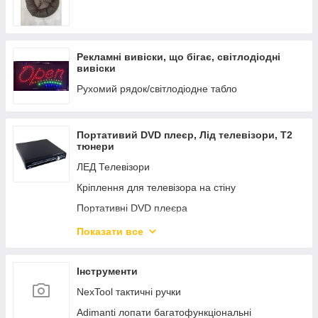
Груша Жун 140 (2XL)
Груша Жун 160 (3XL)
Рекламні вивіски, що бігає, світлодіодні
Пуф Крісло
вивіски
Рухомий рядок/світлодіодне табло
Портативий DVD плеєр, Лід телевізори, Т2
тюнери
ЛЕД Телевізори
Кріплення для телевізора на стіну
Портативні DVD плеєра
АНТЕНИ до телевізорів і Т2 тюнерів
Показати все
Смарт-приставка Android Smart TV Box T2-
тюнер
Інструменти
NexTool тактичні ручки
Adimanti лопати багатофункціональні