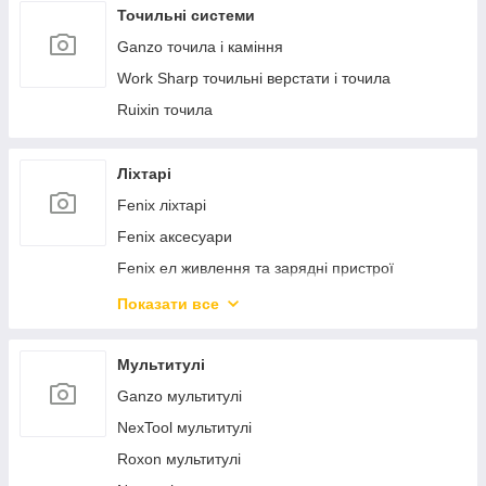
Helikon-Tex рукавички
Точильні системи
Ganzo точила і каміння
Work Sharp точильні верстати і точила
Ruixin точила
Ліхтарі
Fenix ліхтарі
Fenix аксесуари
Fenix ел живлення та зарядні пристрої
Ел живлення та зарядні пристрої
Показати все
Naturehike ліхтарі
Nextorch ліхтарі
Мультитулі
NexTool ліхтарі
Ganzo мультитулі
NexTool мультитулі
Roxon мультитулі