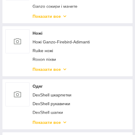
Ganzo сокири і мачете
Nextool лопати багатофункціональні
Показати все
Naturehike інструменти
Сivivi тактичні ручки
Ножі
Nextorch лопати багатофункціональні
Ножі Ganzo-Firebird-Adimanti
Ruike ножі
Roxon піхви
Civivi ножі
Показати все
Sencut ножі
Weknife ножі
Одяг
Civivi аксесуари до ножів
DexShell шкарпетки
Sencut аксесуари до ножів
DexShell рукавички
Weknife аксесуари до ножів
DexShell шапки
SRM ножі
Naturehike одяг
Показати все
Helikon-Tex одяг