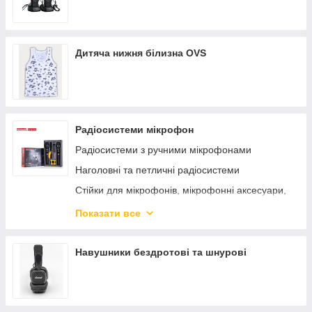
Дитяча нижня білизна OVS
Радіосистеми мікрофон
Радіосистеми з ручними мікрофонами
Наголовні та петличні радіосистеми
Стійки для мікрофонів, мікрофонні аксесуари,
шнури!
Показати все
Шнурові мікрофони, настільні
Інструментальні мікрофони, мікрофони для
Навушники бездротові та шнурові
мобільних телефонів
Мікрофонні аксесуари, все для мікрофонів!