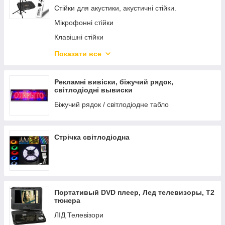
Стійки для акустики, акустичні стійки.
Рідина для генераторів ефектів
Мікрофонні стійки
Клавішні стійки
Стійка для світлоприладів
Показати все
Пюпітр, стійки для ноутбука, гітари, стільчики
Кабельна продукція, конектори, перехідники
Рекламні вивіски, біжучий рядок,
світлодіодні вывиски
Біжучий рядок / світлодіодне табло
Стрічка світлодіодна
Портативый DVD плеер, Лед телевизоры, Т2
тюнера
ЛІД Телевізори