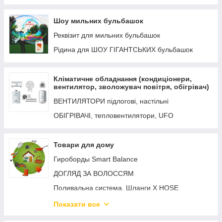
Рідина для генераторів піни
Шоу мильних бульбашок
Шоу мильних бульбашок
Реквізит для мильних бульбашок
Рідина для ШОУ ГІГАНТСЬКИХ бульбашок
Кліматичне обладнання (кондиціонери,
вентилятор, зволожувач повітря, обігрівач)
ВЕНТИЛЯТОРИ підлогові, настільні
ОБІГРІВАЧІ, тепловентилятори, UFO
Товари для дому
Гироборды Smart Balance
ДОГЛЯД ЗА ВОЛОССЯМ
Поливальна система. Шланги X HOSE
Товари для КУХНІ
Показати все
ПРАСКИ