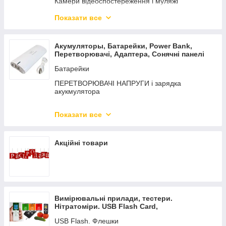
Камери відеоспостереження і муляжі
Екшн Камери GoPro
Показати все
ВІДЕОПРОЕКТОРИ LED LCD TFT
Карта пам'яті, флешки
Акумуляторы, Батарейки, Power Bank,
Перетворювачі, Адаптера, Сонячні панелі
Батарейки
ПЕРЕТВОРЮВАЧІ НАПРУГИ і зарядка
акукмулятора
АДАПТЕРИ
Показати все
POWER BANK мобільні зарядки
Сонячні панелі і приладдя
Акційні товари
АКУМУЛЯТОРИ
Вимірювальні прилади, тестери.
Нітратоміри. USB Flash Card,
Пульсоксиметр. Термометри
USB Flash. Флешки