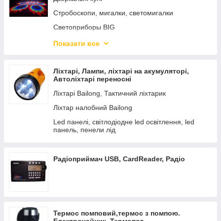
Стробоскопи, мигалки, светомигалки
Светоприборы BIG
Дим машина, Генератор диму
Показати все
Лазера. Лазерні установки
Лампи для світлоприладів
Ліхтарі, Лампи, ліхтарі на акумуляторі,
Автоліхтарі переносні
Прожектора Led
Ліхтарі Bailong, Тактичний ліхтарик
Ліхтар налобний Bailong
Led панелі, світлодіодне led освітлення, led
панель, пенели лід
Радіоприймач USB, CardReader, Радіо
Термос помповий,термос з помпою.