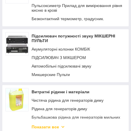
Пульсоксиметр Прилад для вимірювання рівня
кисню в крові
Безконтактний термометр, градусник.
Підсилювач потужності звуку МІКШЕРНІ
ПУЛЬТИ
Акумуляторні колонки КОМБІК
ПІДСИЛЮВАЧ З МІКШЕРОМ
Автомобільні підсилювачі звуку
Микшерские Пульти
Витратні рідини і матеріали
Чистяча рідина для генераторів диму
Рідина для генераторів диму
Бульбашкова рідина для генераторів мильних
бульбашок
Показати все
Снігова рідина для генераторів штучного снігу.