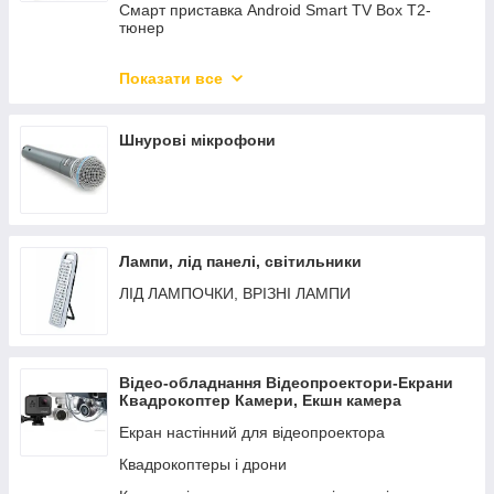
Смарт приставка Android Smart TV Box T2-
тюнер
Портативні DVD плеєра
Показати все
АНТЕНИ до телевізорів і Т2 тюнерам
Кріплення для телевізора на стіну
Шнурові мікрофони
Лампи, лід панелі, світильники
ЛІД ЛАМПОЧКИ, ВРІЗНІ ЛАМПИ
Відео-обладнання Відеопроектори-Екрани
Квадрокоптер Камери, Екшн камера
Екран настінний для відеопроектора
Квадрокоптеры і дрони